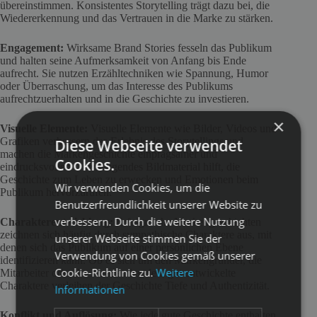
übereinstimmen. Konsistentes Storytelling trägt dazu bei, die
Wiedererkennung und das Vertrauen in die Marke zu stärken.
Engagement:
Wirksame Brand Stories fesseln das Publikum
und halten seine Aufmerksamkeit von Anfang bis Ende
aufrecht. Sie nutzen Erzähltechniken wie Spannung, Humor
oder Überraschung, um das Interesse des Publikums
aufrechtzuerhalten und in die Geschichte zu investieren.
×
Visuelle Elemente:
Visuelle Elemente wie Bilder, Videos und
Grafiken verbessern das Erlebnis des Storytellings und
Diese Webseite verwendet
machen die Markengeschichte einprägsamer und
Cookies.
eindrucksvoller. Überzeugendes Bildmaterial hilft, die
Geschichte zum Leben zu erwecken und Emotionen beim
Wir verwenden Cookies, um die
Publikum hervorzurufen.
Benutzerfreundlichkeit unserer Website zu
verbessern. Durch die weitere Nutzung
Charakterentwicklung:
Erfolgreiche Markengeschichten
zeichnen sich häufig durch sympathische Charaktere aus, mit
unserer Webseite stimmen Sie der
denen sich das Publikum auf einer persönlichen Ebene
Verwendung von Cookies gemäß unserer
identifizieren kann. Ob es sich um den Markengründer, die
Cookie-Richtlinie zu.
Weitere
Mitarbeiter oder die Kunden handelt, gut entwickelte
Charaktere verleihen der Geschichte Tiefe und Authentizität.
Informationen
Konflikt und Auflösung:
Wie jede gute Geschichte enthalten