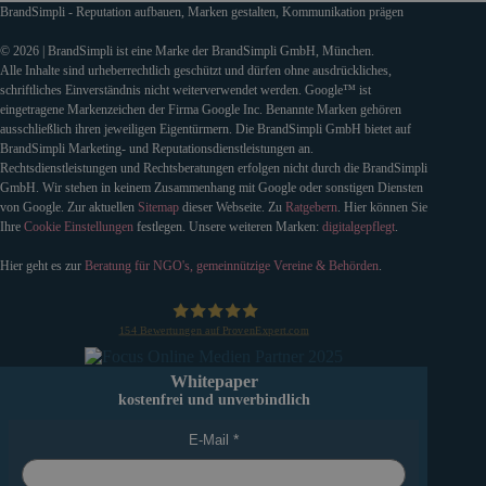
BrandSimpli - Reputation aufbauen, Marken gestalten, Kommunikation prägen
© 2026 | BrandSimpli ist eine Marke der BrandSimpli GmbH, München.
Alle Inhalte sind urheberrechtlich geschützt und dürfen ohne ausdrückliches,
schriftliches Einverständnis nicht weiterverwendet werden. Google™ ist
eingetragene Markenzeichen der Firma Google Inc. Benannte Marken gehören
ausschließlich ihren jeweiligen Eigentürmern. Die BrandSimpli GmbH bietet auf
BrandSimpli Marketing- und Reputationsdienstleistungen an.
Rechtsdienstleistungen und Rechtsberatungen erfolgen nicht durch die BrandSimpli
GmbH. Wir stehen in keinem Zusammenhang mit Google oder sonstigen Diensten
von Google. Zur aktuellen
Sitemap
dieser Webseite. Zu
Ratgebern
. Hier können Sie
Ihre
Cookie Einstellungen
festlegen. Unsere weiteren Marken:
digitalgepflegt
.
Hier geht es zur
Beratung für NGO's, gemeinnützige Vereine & Behörden
.
154
Bewertungen auf ProvenExpert.com
BrandSimpli GmbH
Whitepaper
kostenfrei und unverbindlich
E-Mail