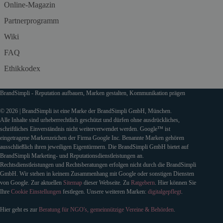
Online-Magazin
Partnerprogramm
Wiki
FAQ
Ethikkodex
BrandSimpli - Reputation aufbauen, Marken gestalten, Kommunikation prägen
© 2026 | BrandSimpli ist eine Marke der BrandSimpli GmbH, München.
Alle Inhalte sind urheberrechtlich geschützt und dürfen ohne ausdrückliches,
schriftliches Einverständnis nicht weiterverwendet werden. Google™ ist
eingetragene Markenzeichen der Firma Google Inc. Benannte Marken gehören
ausschließlich ihren jeweiligen Eigentürmern. Die BrandSimpli GmbH bietet auf
BrandSimpli Marketing- und Reputationsdienstleistungen an.
Rechtsdienstleistungen und Rechtsberatungen erfolgen nicht durch die BrandSimpli
GmbH. Wir stehen in keinem Zusammenhang mit Google oder sonstigen Diensten
von Google. Zur aktuellen
Sitemap
dieser Webseite. Zu
Ratgebern
. Hier können Sie
Ihre
Cookie Einstellungen
festlegen. Unsere weiteren Marken:
digitalgepflegt
.
Hier geht es zur
Beratung für NGO's, gemeinnützige Vereine & Behörden
.