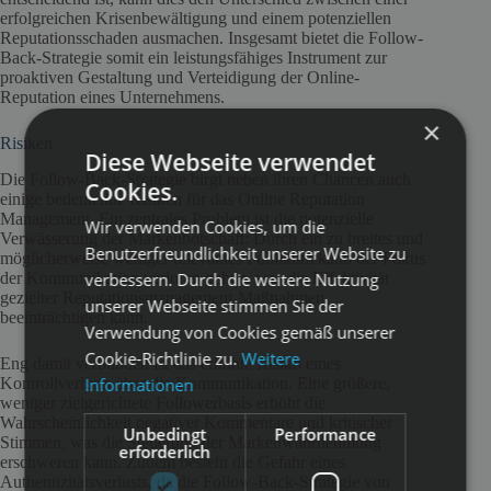
erfolgreichen Krisenbewältigung und einem potenziellen
Reputationsschaden ausmachen. Insgesamt bietet die Follow-
Back-Strategie somit ein leistungsfähiges Instrument zur
proaktiven Gestaltung und Verteidigung der Online-
Reputation eines Unternehmens.
×
Risiken
Diese Webseite verwendet
Die Follow-Back-Strategie birgt neben ihren Chancen auch
Cookies.
einige bedeutende Risiken für das Online Reputation
Management. Ein zentrales Problem ist die potenzielle
Wir verwenden Cookies, um die
Verwässerung der Markenbotschaft: Durch ein zu breites und
Benutzerfreundlichkeit unserer Website zu
möglicherweise weniger relevantes Publikum kann der Fokus
verbessern. Durch die weitere Nutzung
der Kommunikation verloren gehen, was die Effektivität
gezielter Reputationsmanagement-Maßnahmen
unserer Webseite stimmen Sie der
beeinträchtigen kann.
Verwendung von Cookies gemäß unserer
Cookie-Richtlinie zu.
Weitere
Eng damit verbunden ist das erhöhte Risiko eines
Informationen
Kontrollverlusts über die Kommunikation. Eine größere,
weniger zielgerichtete Followerbasis erhöht die
Wahrscheinlichkeit negativer Kommentare und kritischer
Unbedingt
Performance
Stimmen, was die Steuerung der Markenwahrnehmung
erforderlich
erschweren kann. Zudem besteht die Gefahr eines
Authentizitätsverlusts, da die Follow-Back-Strategie von