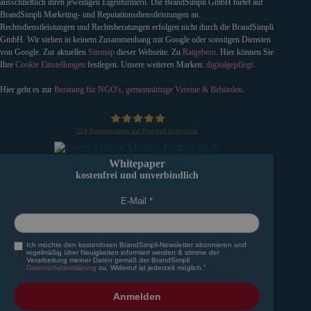
ausschließlich ihren jeweiligen Eigentürmern. Die BrandSimpli GmbH bietet auf
BrandSimpli Marketing- und Reputationsdienstleistungen an.
Rechtsdienstleistungen und Rechtsberatungen erfolgen nicht durch die BrandSimpli
GmbH. Wir stehen in keinem Zusammenhang mit Google oder sonstigen Diensten
von Google. Zur aktuellen
Sitemap
dieser Webseite. Zu
Ratgebern
. Hier können Sie
Ihre
Cookie Einstellungen
festlegen. Unsere weiteren Marken:
digitalgepflegt
.
Hier geht es zur
Beratung für NGO's, gemeinnützige Vereine & Behörden
.
154
Bewertungen auf ProvenExpert.com
BrandSimpli GmbH
Whitepaper
kostenfrei und unverbindlich
E-Mail
Ich möchte den kostenlosen BrandSimpli-Newsletter abonnieren und
regelmäßig über Neuigkeiten informiert werden & stimme der
Verarbeitung meiner Daten gemäß der BrandSimpli
Datenschutzerklärung
zu. Widerruf ist jederzeit möglich."
Anmelden