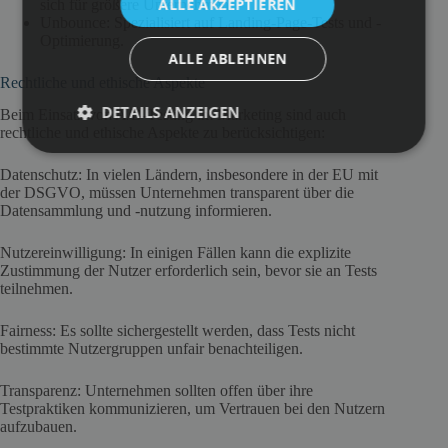
ALLE AKZEPTIEREN
sich für größere Unternehmen.
Unbounce: Spezialisiert auf Landing-Page-Tests und -
Optimierung.
ALLE ABLEHNEN
Rechtliche und ethische Aspekte
DETAILS ANZEIGEN
Beim Einsatz von A/B-Testing im Marketing sind auch
rechtliche und ethische Aspekte zu berücksichtigen:
Datenschutz: In vielen Ländern, insbesondere in der EU mit
der DSGVO, müssen Unternehmen transparent über die
Datensammlung und -nutzung informieren.
Nutzereinwilligung: In einigen Fällen kann die explizite
Zustimmung der Nutzer erforderlich sein, bevor sie an Tests
teilnehmen.
Fairness: Es sollte sichergestellt werden, dass Tests nicht
bestimmte Nutzergruppen unfair benachteiligen.
Transparenz: Unternehmen sollten offen über ihre
Testpraktiken kommunizieren, um Vertrauen bei den Nutzern
aufzubauen.