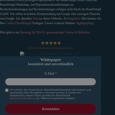
BrandSimpli Marketing- und Reputationsdienstleistungen an.
Rechtsdienstleistungen und Rechtsberatungen erfolgen nicht durch die BrandSimpli
GmbH. Wir stehen in keinem Zusammenhang mit Google oder sonstigen Diensten
von Google. Zur aktuellen
Sitemap
dieser Webseite. Zu
Ratgebern
. Hier können Sie
Ihre
Cookie Einstellungen
festlegen. Unsere weiteren Marken:
digitalgepflegt
.
Hier geht es zur
Beratung für NGO's, gemeinnützige Vereine & Behörden
.
154
Bewertungen auf ProvenExpert.com
BrandSimpli GmbH
Whitepaper
kostenfrei und unverbindlich
E-Mail
Ich möchte den kostenlosen BrandSimpli-Newsletter abonnieren und
regelmäßig über Neuigkeiten informiert werden & stimme der
Verarbeitung meiner Daten gemäß der BrandSimpli
Datenschutzerklärung
zu. Widerruf ist jederzeit möglich."
Anmelden