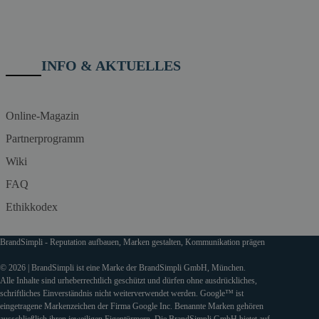
INFO & AKTUELLES
Online-Magazin
Partnerprogramm
Wiki
FAQ
Ethikkodex
BrandSimpli - Reputation aufbauen, Marken gestalten, Kommunikation prägen
© 2026 | BrandSimpli ist eine Marke der BrandSimpli GmbH, München.
Alle Inhalte sind urheberrechtlich geschützt und dürfen ohne ausdrückliches,
schriftliches Einverständnis nicht weiterverwendet werden. Google™ ist
eingetragene Markenzeichen der Firma Google Inc. Benannte Marken gehören
ausschließlich ihren jeweiligen Eigentürmern. Die BrandSimpli GmbH bietet auf