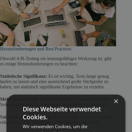
Herausforderungen und Best Practices
Obwohl A/B-Testing ein leistungsfähiges Werkzeug ist, gibt
es einige Herausforderungen zu beachten:
Statistische Signifikanz:
Es ist wichtig, Tests lange genug
laufen zu lassen und eine ausreichend große Stichprobe zu
haben, um statistisch signifikante Ergebnisse zu erzielen.
×
Mehrfaches Testen:
Bei gleichzeitigen Tests auf derselben
Seite können sich die Ergebnisse gegenseitig beeinflussen.
Diese Webseite verwendet
Cookies.
Saisonale Schwankungen:
Externe Faktoren wie Feiertage
oder Saisonalität können die Testergebnisse verzerren.
Wir verwenden Cookies, um die