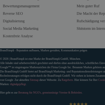
Bewertungsmanagement
Mein guter Ruf
Reverse SEO
Die Macht der Rep
Digitalisierung
Rufschädigung ver
Social Media Marketing
Shitstorm im Intern
Kostenfreie Analyse
BrandSimpli - Reputation aufbauen, Marken gestalten, Kommunikation prägen
© 2026 | BrandSimpli ist eine Marke der BrandSimpli GmbH, München.
Alle Inhalte sind urheberrechtlich geschützt und dürfen ohne ausdrückliches, schriftliches Ein
Google™ ist eingetragene Markenzeichen der Firma Google Inc. Benannte Marken gehören auss
Die BrandSimpli GmbH bietet auf BrandSimpli Marketing- und Reputationsdienstleistungen an
Rechtsberatungen erfolgen nicht durch die BrandSimpli GmbH. Wir stehen in keinem Zusamm
von Google. Zur aktuellen
Sitemap
dieser Webseite. Zu
Ratgebern
. Hier können Sie Ihre
Cooki
Marken:
digitalgepflegt
.
Hier geht es zur
Beratung für NGO's, gemeinnützige Vereine & Behörden
.