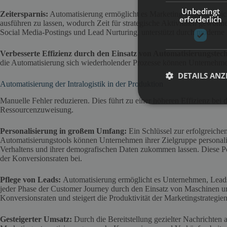
Unbedingt
Zeitersparnis:
Automatisierung ermöglicht es Marketing-Experten, si
erforderlich
ausführen zu lassen, wodurch Zeit für strategische Aktivitäten gew
Social Media-Postings und Lead Nurturing, unterstützt durch modern
Verbesserte Effizienz durch den Einsatz von Automatisierungstec
die Automatisierung sich wiederholender Prozesse können Unternehme
DETAILS ANZ
Automatisierung der Intralogistik in der Produktion
Manuelle Fehler reduzieren. Dies führt zu einer höheren Effizienz b
Ressourcenzuweisung.
Personalisierung in großem Umfang:
Ein Schlüssel zur erfolgreiche
Automatisierungstools können Unternehmen ihrer Zielgruppe personalisi
Verhaltens und ihrer demografischen Daten zukommen lassen. Diese Pe
der Konversionsraten bei.
Pflege von Leads:
Automatisierung ermöglicht es Unternehmen, Leads 
jeder Phase der Customer Journey durch den Einsatz von Maschinen und
Konversionsraten und steigert die Produktivität der Marketingstrategien
Gesteigerter Umsatz:
Durch die Bereitstellung gezielter Nachrichten a