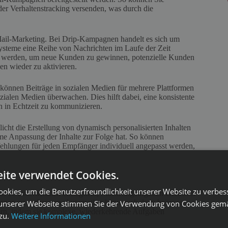
der Verhaltenstracking versenden, was durch die
E-Mail-Marketing. Bei Drip-Kampagnen handelt es sich um
 Systeme eine Reihe von Nachrichten im Laufe der Zeit
et werden, um neue Kunden zu gewinnen, potenzielle Kunden
en wieder zu aktivieren.
können Beiträge in sozialen Medien für mehrere Plattformen
alen Medien überwachen. Dies hilft dabei, eine konsistente
n in Echtzeit zu kommunizieren.
cht die Erstellung von dynamisch personalisierten Inhalten
me Anpassung der Inhalte zur Folge hat. So können
fehlungen für jeden Empfänger individuell angepasst werden,
ite verwendet Cookies.
okies, um die Benutzerfreundlichkeit unserer Website zu verbes
ass es Unternehmen ermöglicht, Marketingaufgaben effektiver
agnen zu verbessern. Automation kann auch dazu beitragen,
unserer Webseite stimmen Sie der Verwendung von Cookies gem
rn, indem sie komplexe, wiederkehrende Aufgaben
 zu.
Weitere Informationen