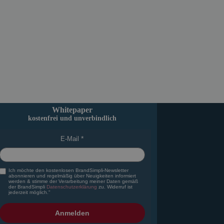
Whitepaper
kostenfrei und unverbindlich
E-Mail
Ich möchte den kostenlosen BrandSimpli-Newsletter
abonnieren und regelmäßig über Neuigkeiten informiert
werden & stimme der Verarbeitung meiner Daten gemäß
der BrandSimpli
Datenschutzerklärung
zu. Widerruf ist
jederzeit möglich."
Anmelden