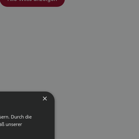
×
sern. Durch die
äß unserer