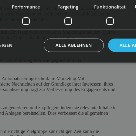
Performance
Targeting
Funktionalität
ch wiederholende Aufgaben zu planen und automatisch
onnen wird. Dazu gehören Aufgaben wie E-Mail-Kampagnen,
e Kommunikationstechnik.
hnik:
Ein Hauptvorteil moderner Marketingstrategien. Durch
n ihre Arbeitsabläufe optimieren und m
EIGEN
ALLE ABLEHNEN
ALLE A
ei der Durchführung von Kampagnen und der
n Automatisierungstechnik im Marketing.Mit
erte Nachrichten auf der Grundlage ihrer Interessen, ihres
rsonalisierung trägt zur Verbesserung des Engagements und
zu generieren und zu pflegen, indem sie relevante Inhalte in
 Anlagen bereitstellen. Dies verbessert die allgemeinen
.
n die richtige Zielgruppe zur richtigen Zeit kann die