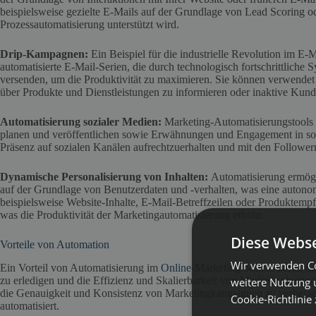
beispielsweise gezielte E-Mails auf der Grundlage von Lead Scoring o
Prozessautomatisierung unterstützt wird.
Drip-Kampagnen:
Ein Beispiel für die industrielle Revolution im 
automatisierte E-Mail-Serien, die durch technologisch fortschrittliche
versenden, um die Produktivität zu maximieren. Sie können verwend
über Produkte und Dienstleistungen zu informieren oder inaktive Kund
Automatisierung sozialer Medien:
Marketing-Automatisierungstools 
planen und veröffentlichen sowie Erwähnungen und Engagement in sozi
Präsenz auf sozialen Kanälen aufrechtzuerhalten und mit den Follower
Dynamische Personalisierung von Inhalten:
Automatisierung ermögli
auf der Grundlage von Benutzerdaten und -verhalten, was eine autono
beispielsweise Website-Inhalte, E-Mail-Betreffzeilen oder Produktemp
was die Produktivität der Marketingautomatisierung erhöht.
Diese Webse
Vorteile von Automation
Wir verwenden Co
Ein Vorteil von Automatisierung im
Online-Marketing
besteht darin, d
zu erledigen und die Effizienz und Skalierbarkeit von Marketingkamp
weitere Nutzung 
die Genauigkeit und Konsistenz von Marketingkampagnen zu verbesse
Cookie-Richtlinie
automatisiert.