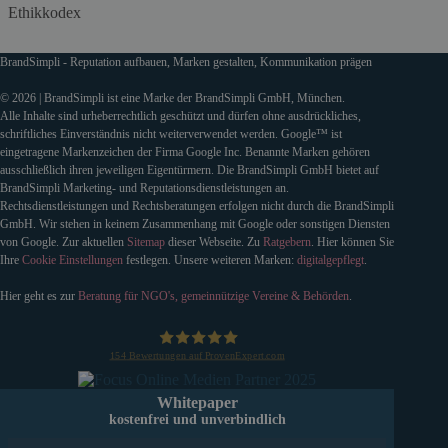
Ethikkodex
BrandSimpli - Reputation aufbauen, Marken gestalten, Kommunikation prägen
© 2026 | BrandSimpli ist eine Marke der BrandSimpli GmbH, München.
Alle Inhalte sind urheberrechtlich geschützt und dürfen ohne ausdrückliches,
schriftliches Einverständnis nicht weiterverwendet werden. Google™ ist
eingetragene Markenzeichen der Firma Google Inc. Benannte Marken gehören
ausschließlich ihren jeweiligen Eigentürmern. Die BrandSimpli GmbH bietet auf
BrandSimpli Marketing- und Reputationsdienstleistungen an.
Rechtsdienstleistungen und Rechtsberatungen erfolgen nicht durch die BrandSimpli
GmbH. Wir stehen in keinem Zusammenhang mit Google oder sonstigen Diensten
von Google. Zur aktuellen
Sitemap
dieser Webseite. Zu
Ratgebern
. Hier können Sie
Ihre
Cookie Einstellungen
festlegen. Unsere weiteren Marken:
digitalgepflegt
.
Hier geht es zur
Beratung für NGO's, gemeinnützige Vereine & Behörden
.
154
Bewertungen auf ProvenExpert.com
BrandSimpli GmbH
Whitepaper
kostenfrei und unverbindlich