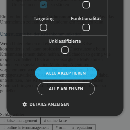
Unternehmensimage zu stärken
Ein kontinuierliches
Reputationsmonitoring
sichert, dass das
Targeting
Funktionalität
Unternehmen zeitnah auf Veränderungen reagieren kann.
Unterstützung bei der Krisenkommunikation
Unklassifizierte
Wenn Unternehmen mit einer echten Online-Krise
konfrontiert sind, kann professionelle Unterstützung beim
Krisenmanagement dabei helfen, den Schaden so gering wie
möglich zu halten. Doch auch vorsorgliche Maßnahmen
können von spezialisierten Marketing-Agenturen
vorgenommen werden, um dem Entstehen von Krisen
ALLE AKZEPTIEREN
entgegenzuwirken.
BrandSimpli
kann Unternehmen dabei
unterstützen, ihre Krisenkommunikation auf den neusten
Stand zu bringen und so den bestmöglichen Ruf online zu
ALLE ABLEHNEN
genießen.
DETAILS ANZEIGEN
Schlagwörter
#
krisenmanagement
#
online-krise
#
online-krisenmanagement
#
orm
#
reputation