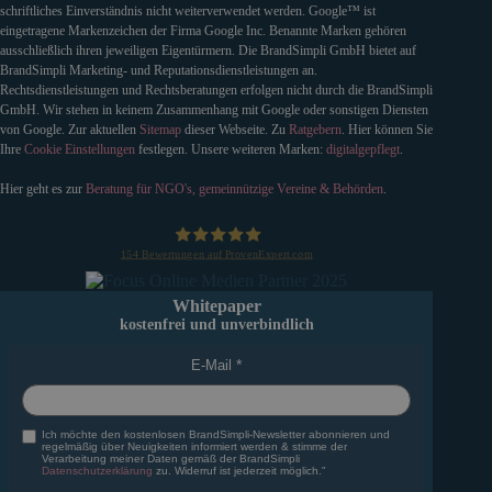
schriftliches Einverständnis nicht weiterverwendet werden. Google™ ist
eingetragene Markenzeichen der Firma Google Inc. Benannte Marken gehören
ausschließlich ihren jeweiligen Eigentürmern. Die BrandSimpli GmbH bietet auf
BrandSimpli Marketing- und Reputationsdienstleistungen an.
Rechtsdienstleistungen und Rechtsberatungen erfolgen nicht durch die BrandSimpli
GmbH. Wir stehen in keinem Zusammenhang mit Google oder sonstigen Diensten
von Google. Zur aktuellen
Sitemap
dieser Webseite. Zu
Ratgebern
. Hier können Sie
Ihre
Cookie Einstellungen
festlegen. Unsere weiteren Marken:
digitalgepflegt
.
Hier geht es zur
Beratung für NGO's, gemeinnützige Vereine & Behörden
.
154
Bewertungen auf ProvenExpert.com
BrandSimpli GmbH
Whitepaper
kostenfrei und unverbindlich
E-Mail
Ich möchte den kostenlosen BrandSimpli-Newsletter abonnieren und
regelmäßig über Neuigkeiten informiert werden & stimme der
Verarbeitung meiner Daten gemäß der BrandSimpli
Datenschutzerklärung
zu. Widerruf ist jederzeit möglich."