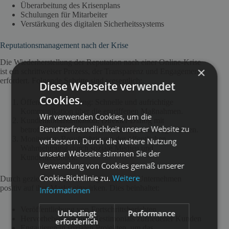
Überarbeitung des Krisenplans
Schulungen für Mitarbeiter
Verstärkung des digitalen Sicherheitssystems
Reputationsmanagement nach der Krise
Die Wiederherstellung der Reputation nach einer Online-Krise
×
ist ein schrittweiser Prozess, der Transparenz und Engagement
erfordert. Folgende Schritte sind wesentlich:
Diese Webseite verwendet
Cookies.
Öffentliche Erklärung: Schnelle und aufrichtige
Kommunikation über die ergriffenen Maßnahmen.
Wir verwenden Cookies, um die
Kundenkommunikation: Direkter Dialog mit
Benutzerfreundlichkeit unserer Website zu
betroffenen Kunden, um Vertrauen zurückzugewinnen.
Monitoring: Beaufsichtigung der öffentlichen
verbessern. Durch die weitere Nutzung
Wahrnehmung durch soziale Medien und
unserer Webseite stimmen Sie der
Kundenfeedback.
Verwendung von Cookies gemäß unserer
Cookie-Richtlinie zu.
Weitere
Durch gezielte Content-Strategien können Unternehmen
positiv auf ihre Marke einwirken. Dies beinhaltet:
Informationen
Veröffentlichung von Fortschrittsberichten
Unbedingt
Performance
Hervorheben positiver Testimonials zufriedener Kunden
erforderlich
Engagieren in sozialen Projekten, um das