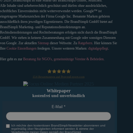
© 2026 | BrandSimpli ist eine Marke der BrandSimpli GmbH, München.
Alle Inhalte sind urheberrechtlich geschützt und dürfen ohne ausdrückliches,
schriftliches Einverständnis nicht weiterverwendet werden. Google™ ist
eingetragene Markenzeichen der Firma Google Inc. Benannte Marken gehören
ausschließlich ihren jeweiligen Eigentürmern. Die BrandSimpli GmbH bietet auf
BrandSimpli Marketing- und Reputationsdienstleistungen an.
Rechtsdienstleistungen und Rechtsberatungen erfolgen nicht durch die BrandSimpli
GmbH. Wir stehen in keinem Zusammenhang mit Google oder sonstigen Diensten
von Google. Zur aktuellen
Sitemap
dieser Webseite. Zu
Ratgebern
. Hier können Sie
Ihre
Cookie Einstellungen
festlegen. Unsere weiteren Marken:
digitalgepflegt
.
Hier geht es zur
Beratung für NGO's, gemeinnützige Vereine & Behörden
.
154
Bewertungen auf ProvenExpert.com
BrandSimpli GmbH
Whitepaper
kostenfrei und unverbindlich
E-Mail
Ich möchte den kostenlosen BrandSimpli-Newsletter abonnieren und
regelmäßig über Neuigkeiten informiert werden & stimme der
Verarbeitung meiner Daten gemäß der BrandSimpli