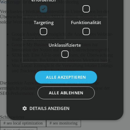
Werkzeuge für das lokale SEO-Monitoring
Verschiedene Werkzeuge unterstützen Unternehmen bei der
Überwachung ihrer lokalen SEO-Leistung. Beispiele für
Targeting
Funktionalität
solche Werkzeuge sind:
Google Analytics: Ermöglicht die Analyse des Website-
Traffics und Nutzerverhaltens.
Unklassifizierte
Google My Business Insights: Bietet Daten zur
Interaktion der Nutzer mit einem Unternehmensprofil.
SEMrush: Eine All-in-one-Plattform, die Überwachung
von Rankings, Backlinks und anderen Metriken bietet.
Moz Local: Ermöglicht die Verwaltung lokaler Listings
und Tracking lokaler Suchrankings.
ALLE AKZEPTIEREN
Die korrekte Auswahl und Nutzung dieser Werkzeuge
ermöglicht präzises Tracking und eine fundierte Analyse der
ALLE ABLEHNEN
SEO-Performance.
DETAILS ANZEIGEN
Schlagwörter
#
seo local optimization
#
seo monitoring