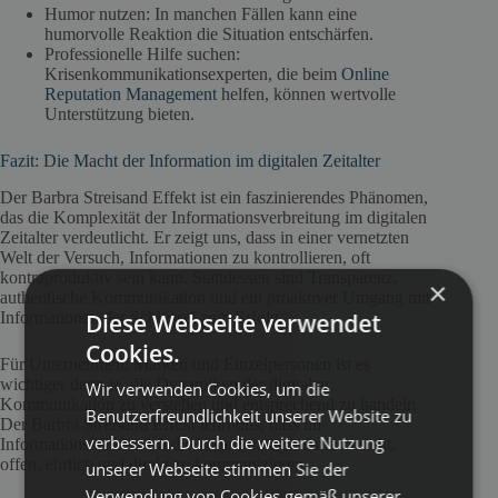
Humor nutzen: In manchen Fällen kann eine
humorvolle Reaktion die Situation entschärfen.
Professionelle Hilfe suchen:
Krisenkommunikationsexperten, die beim
Online
Reputation Management
helfen, können wertvolle
Unterstützung bieten.
Fazit: Die Macht der Information im digitalen Zeitalter
Der Barbra Streisand Effekt ist ein faszinierendes Phänomen,
das die Komplexität der Informationsverbreitung im digitalen
Zeitalter verdeutlicht. Er zeigt uns, dass in einer vernetzten
Welt der Versuch, Informationen zu kontrollieren, oft
kontraproduktiv sein kann. Stattdessen sind Transparenz,
×
authentische Kommunikation und ein proaktiver Umgang mit
Informationen der Schlüssel zum Erfolg.
Diese Webseite verwendet
Cookies.
Für Unternehmen, Marken und Einzelpersonen ist es
wichtiger denn je, die Dynamiken der digitalen
Wir verwenden Cookies, um die
Kommunikation zu verstehen und entsprechend zu handeln.
Benutzerfreundlichkeit unserer Website zu
Der Barbra Streisand Effekt lehrt uns, dass im
verbessern. Durch die weitere Nutzung
Informationszeitalter oft die beste Strategie darin besteht,
offen, ehrlich und direkt zu kommunizieren.
unserer Webseite stimmen Sie der
Verwendung von Cookies gemäß unserer