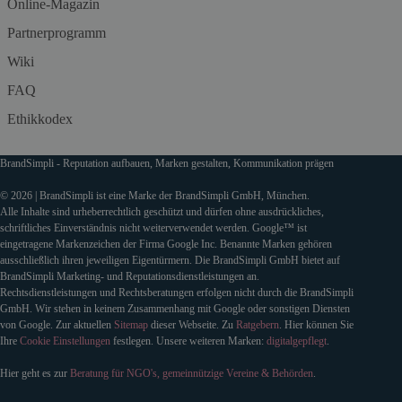
Online-Magazin
Partnerprogramm
Wiki
FAQ
Ethikkodex
BrandSimpli - Reputation aufbauen, Marken gestalten, Kommunikation prägen
© 2026 | BrandSimpli ist eine Marke der BrandSimpli GmbH, München.
Alle Inhalte sind urheberrechtlich geschützt und dürfen ohne ausdrückliches,
schriftliches Einverständnis nicht weiterverwendet werden. Google™ ist
eingetragene Markenzeichen der Firma Google Inc. Benannte Marken gehören
ausschließlich ihren jeweiligen Eigentürmern. Die BrandSimpli GmbH bietet auf
BrandSimpli Marketing- und Reputationsdienstleistungen an.
Rechtsdienstleistungen und Rechtsberatungen erfolgen nicht durch die BrandSimpli
GmbH. Wir stehen in keinem Zusammenhang mit Google oder sonstigen Diensten
von Google. Zur aktuellen
Sitemap
dieser Webseite. Zu
Ratgebern
. Hier können Sie
Ihre
Cookie Einstellungen
festlegen. Unsere weiteren Marken:
digitalgepflegt
.
Hier geht es zur
Beratung für NGO's, gemeinnützige Vereine & Behörden
.