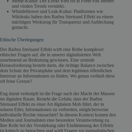
Meme-Kultur: Der Effekt wird oft in Form von Memes
und viralen Trends verstärkt.
Whistleblower und Leak-Kultur: Plattformen wie
Wikileaks haben den Barbra Streisand Effekt zu einem
mächtigen Werkzeug für Transparenz und Aufdeckung
gemacht.
Ethische Überlegungen
Der Barbra Streisand Effekt wirft eine Reihe komplexer
ethischer Fragen auf, die in unserer digitalisierten Welt
zunehmend an Bedeutung gewinnen. Eine zentrale
Herausforderung besteht darin, die richtige Balance zwischen
dem Schutz der Privatsphäre und dem legitimen öffentlichen
Interesse an Informationen zu finden. Wo genau verläuft diese
oft feine Grenze?
Eng damit verknüpft ist die Frage nach der Macht der Massen
im digitalen Raum. Besteht die Gefahr, dass der Barbra
Streisand Effekt zu einer Art digitalem Mob führt, der in
seinem Eifer, Informationen zu verbreiten, möglicherweise
individuelle Rechte missachtet? In diesem Kontext kommt den
Medien und Journalisten eine besondere Verantwortung zu.
Ihre Rolle bei der Verstärkung oder Eindämmung des Effekts
ist kritisch zu betrachten und wirft Fragen zur journalistischen