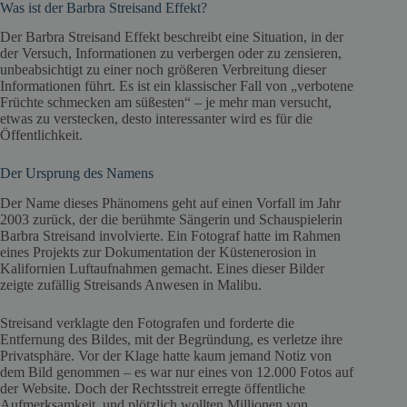
Was ist der Barbra Streisand Effekt?
Der Barbra Streisand Effekt beschreibt eine Situation, in der
der Versuch, Informationen zu verbergen oder zu zensieren,
unbeabsichtigt zu einer noch größeren Verbreitung dieser
Informationen führt. Es ist ein klassischer Fall von „verbotene
Früchte schmecken am süßesten“ – je mehr man versucht,
etwas zu verstecken, desto interessanter wird es für die
Öffentlichkeit.
Der Ursprung des Namens
Der Name dieses Phänomens geht auf einen Vorfall im Jahr
2003 zurück, der die berühmte Sängerin und Schauspielerin
Barbra Streisand involvierte. Ein Fotograf hatte im Rahmen
eines Projekts zur Dokumentation der Küstenerosion in
Kalifornien Luftaufnahmen gemacht. Eines dieser Bilder
zeigte zufällig Streisands Anwesen in Malibu.
Streisand verklagte den Fotografen und forderte die
Entfernung des Bildes, mit der Begründung, es verletze ihre
Privatsphäre. Vor der Klage hatte kaum jemand Notiz von
dem Bild genommen – es war nur eines von 12.000 Fotos auf
der Website. Doch der Rechtsstreit erregte öffentliche
Aufmerksamkeit, und plötzlich wollten Millionen von