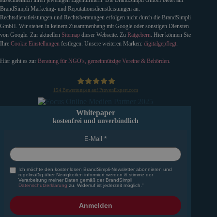
ausschließlich ihren jeweiligen Eigentürmern. Die BrandSimpli GmbH bietet auf
BrandSimpli Marketing- und Reputationsdienstleistungen an.
Rechtsdienstleistungen und Rechtsberatungen erfolgen nicht durch die BrandSimpli
GmbH. Wir stehen in keinem Zusammenhang mit Google oder sonstigen Diensten
von Google. Zur aktuellen
Sitemap
dieser Webseite. Zu
Ratgebern
. Hier können Sie
Ihre
Cookie Einstellungen
festlegen. Unsere weiteren Marken:
digitalgepflegt
.
Hier geht es zur
Beratung für NGO's, gemeinnützige Vereine & Behörden
.
154
Bewertungen auf ProvenExpert.com
BrandSimpli GmbH
Whitepaper
kostenfrei und unverbindlich
E-Mail
Ich möchte den kostenlosen BrandSimpli-Newsletter abonnieren und
regelmäßig über Neuigkeiten informiert werden & stimme der
Verarbeitung meiner Daten gemäß der BrandSimpli
Datenschutzerklärung
zu. Widerruf ist jederzeit möglich."
Anmelden