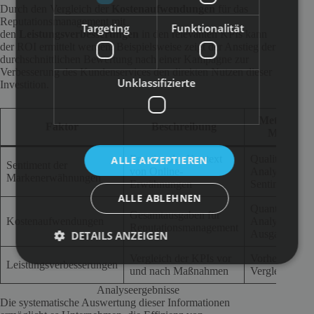
Durch den Vergleich der
Kostenaufwendungen
für das
Reputationsmanagement mit
Targeting
Funktionalität
den
Leistungsverbesserungen
in den relevanten KPIs kann
der ROI ermittelt werden. Beispielsweise zeigt der Anstieg der
durchschnittlichen Bewertung nach einer Kampagne zur
Verbesserung des Kundenservices den direkten Nutzen dieser
Unklassifizierte
Investition.
Methode de
Faktor
Beschreibung
Messung
Emotionaler Kontext
Qualitative
ALLE AKZEPTIEREN
Sentiment der
von Online-
Analyse, z.B.
Markenerwähnungen
Erwähnungen
Sentimentanal
ALLE ABLEHNEN
Quantitative
Gesamtausgaben für
Kostenaufwendungen
Analyse der
Reputationsmanagement
Ausgaben
DETAILS ANZEIGEN
Vergleich der KPIs vor
Vorher-Nachh
Leistungsverbesserungen
und nach Maßnahmen
Vergleich
Analyseergebnisse
Die systematische Auswertung dieser Informationen