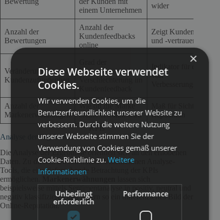
Bewertung
der Kunden mit
wider
einem Unternehmen
Anzahl der
Anzahl der
Zeigt Kundenengage
Kundenfeedbacks
Bewertungen
und -vertrauen
online
×
Grad der
Indikator für die Wir
Diese Webseite verwendet
Veränderung der
Verbesserung oder
von
Kundenzufriedenheit
Verschlechterung im
Cookies.
Verbesserungsmaßna
Kundenfeedback
Wir verwenden Cookies, um die
Anzahl der
Wie oft die Marke
Maß für Sichtbarkeit 
Benutzerfreundlichkeit unserer Website zu
Markenerwähnungen
online erwähnt wird
Reputation
verbessern. Durch die weitere Nutzung
KPIs
unserer Webseite stimmen Sie der
Analyse der Ergebnisse
Verwendung von Cookies gemäß unserer
Die Analyse der Ergebnisse orientiert sich an den erhobenen
Cookie-Richtlinie zu.
Weitere
Daten. Zu diesem Zweck nutzen Unternehmen Analyse-
Tools, die eine tiefergehende Betrachtung der KPIs
Informationen
ermöglichen.
Markenerwähnungen
lassen sich
beispielsweise mittels Sentimentanalyse in positiv, neutral und
Unbedingt
Performance
negativ klassifizieren und liefern so ein differenziertes Bild der
erforderlich
Online-Reputation.