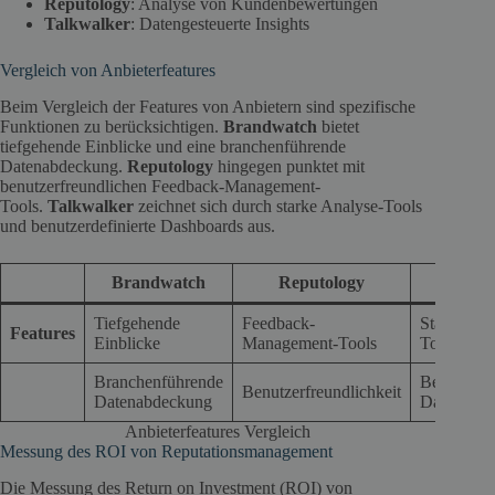
Reputology
: Analyse von Kundenbewertungen
Talkwalker
: Datengesteuerte Insights
Vergleich von Anbieterfeatures
Beim Vergleich der Features von Anbietern sind spezifische
Funktionen zu berücksichtigen.
Brandwatch
bietet
tiefgehende Einblicke und eine branchenführende
Datenabdeckung.
Reputology
hingegen punktet mit
benutzerfreundlichen Feedback-Management-
Tools.
Talkwalker
zeichnet sich durch starke Analyse-Tools
und benutzerdefinierte Dashboards aus.
Brandwatch
Reputology
Talkwa
Tiefgehende
Feedback-
Starke Ana
Features
Einblicke
Management-Tools
Tools
Branchenführende
Benutzerde
Benutzerfreundlichkeit
Datenabdeckung
Dashboard
Anbieterfeatures Vergleich
Messung des ROI von Reputationsmanagement
Die Messung des Return on Investment (ROI) von