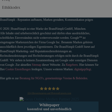
Ethikkodex
BrandSimpli - Reputation aufbauen, Marken gestalten, Kommunikation prägen
© 2026 | BrandSimpli ist eine Marke der BrandSimpli GmbH, München.
Alle Inhalte sind urheberrechtlich geschützt und dürfen ohne ausdrückliches,
schriftliches Einverständnis nicht weiterverwendet werden. Google™ ist
eingetragene Markenzeichen der Firma Google Inc. Benannte Marken gehören
ausschließlich ihren jeweiligen Eigentürmern. Die BrandSimpli GmbH bietet auf
BrandSimpli Marketing- und Reputationsdienstleistungen an.
Rechtsdienstleistungen und Rechtsberatungen erfolgen nicht durch die BrandSimpli
GmbH. Wir stehen in keinem Zusammenhang mit Google oder sonstigen Diensten
von Google. Zur aktuellen
Sitemap
dieser Webseite. Zu
Ratgebern
. Hier können Sie
Ihre
Cookie Einstellungen
festlegen. Unsere weiteren Marken:
digitalgepflegt
.
Hier geht es zur
Beratung für NGO's, gemeinnützige Vereine & Behörden
.
154
Bewertungen auf ProvenExpert.com
BrandSimpli GmbH
Whitepaper
kostenfrei und unverbindlich