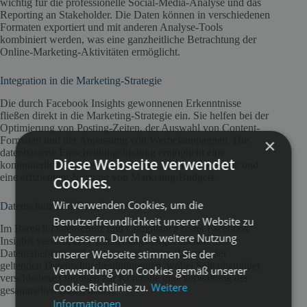
wichtig für die professionelle Social-Media-Analyse und das
Reporting an Stakeholder. Die Daten können in verschiedenen
Formaten exportiert und mit anderen Analyse-Tools
kombiniert werden, was eine ganzheitliche Betrachtung der
Online-Marketing-Aktivitäten ermöglicht.
Integration in die Marketing-Strategie
Die durch Facebook Insights gewonnenen Erkenntnisse
fließen direkt in die Marketing-Strategie ein. Sie helfen bei der
Optimierung von Posting-Zeiten, der Auswahl von Content-
Formaten und der Anpassung von Werbekampagnen. Die
×
datenbasierte Entscheidungsfindung ermöglicht eine
Diese Webseite verwendet
kontinuierliche Verbesserung der Social-Media-Präsenz und
eine effizientere Nutzung von Marketing-Budgets.
Cookies.
Wir verwenden Cookies, um die
Datenschutz und Compliance
Benutzerfreundlichkeit unserer Website zu
Im Bereich Datenschutz und Compliance bietet Facebook
verbessern. Durch die weitere Nutzung
Insights verschiedene Einstellungsmöglichkeiten. Die
unserer Webseite stimmen Sie der
Datenerhebung und -nutzung erfolgt im Rahmen der
geltenden Datenschutzbestimmungen, wobei Seitenbetreiber
Verwendung von Cookies gemäß unserer
verschiedene Optionen zur Kontrolle und Verwaltung der
Cookie-Richtlinie zu.
Weitere
gesammelten Daten haben.
Informationen