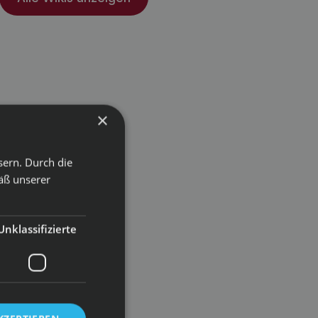
×
sern. Durch die
äß unserer
Unklassifizierte