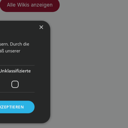
Alle Wikis anzeigen
×
sern. Durch die
äß unserer
Unklassifizierte
KZEPTIEREN