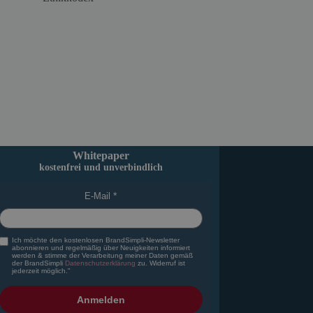
Whitepaper
kostenfrei und unverbindlich
E-Mail
Ich möchte den kostenlosen BrandSimpli-Newsletter
abonnieren und regelmäßig über Neuigkeiten informiert
werden & stimme der Verarbeitung meiner Daten gemäß
der BrandSimpli
Datenschutzerklärung
zu. Widerruf ist
jederzeit möglich."
Anmelden