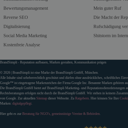
Bewertungsmanagement
Mein guter Ruf
Reverse SEO
Die Macht der Rep
Digitalisierung
Rufschädigung ver
Social Media Marketing
Shitstorm im Intern
Kostenfreie Analyse
BrandSimpli - Reputation aufbauen, Marken gestalten, Kommunikation prägen
© 2026 | BrandSimpli ist eine Marke der BrandSimpli GmbH, München.
Alle Inhalte sind urheberrechtlich geschützt und dürfen ohne ausdrückliches, schriftliches Ein
Google™ ist eingetragene Markenzeichen der Firma Google Inc. Benannte Marken gehören auss
Die BrandSimpli GmbH bietet auf BrandSimpli Marketing- und Reputationsdienstleistungen an
Rechtsberatungen erfolgen nicht durch die BrandSimpli GmbH. Wir stehen in keinem Zusamm
von Google. Zur aktuellen
Sitemap
dieser Webseite. Zu
Ratgebern
. Hier können Sie Ihre
Cooki
Marken:
digitalgepflegt
.
Hier geht es zur
Beratung für NGO's, gemeinnützige Vereine & Behörden
.