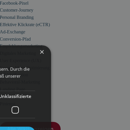
Facebook-Pixel
Customer-Journey
Personal Branding
Effektive Klickrate (eCTR)
Ad-Exchange
Conversion-Pfad
Empfehlungsmarketing
×
Digitales Marketing
User Experience (UX)
Google-Maps-Optimierung
sern. Durch die
Ad-Verification
äß unserer
Behavioral-Marketing
Landing Page
Unklassifizierte
Referenz
Pinterest
Alle Wikis anzeigen