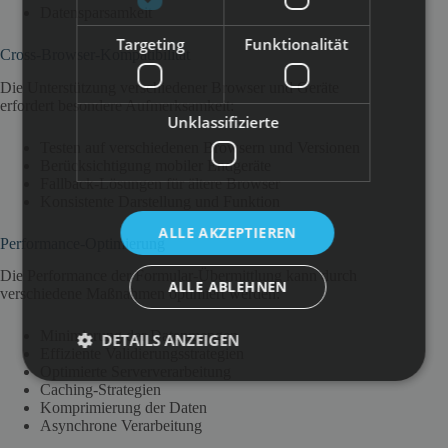
Datensparsamkeit
Targeting
Funktionalität
Cross-Browser-Kompatibilität
Die Unterstützung verschiedener Browser und Geräte
erfordert besondere Aufmerksamkeit:
Unklassifizierte
Testen auf verschiedenen Browsern und Versionen
Berücksichtigung mobiler Endgeräte
Fallback-Lösungen für ältere Browser
Konsistente Darstellung und Funktion
ALLE AKZEPTIEREN
Performance-Optimierung
Die Performance der Formular-Übermittlung kann durch
ALLE ABLEHNEN
verschiedene Maßnahmen optimiert werden:
Minimierung der Datenmengen
DETAILS ANZEIGEN
Effiziente Validierungsstrategien
Optimierte Serververarbeitung
Caching-Strategien
Komprimierung der Daten
Asynchrone Verarbeitung