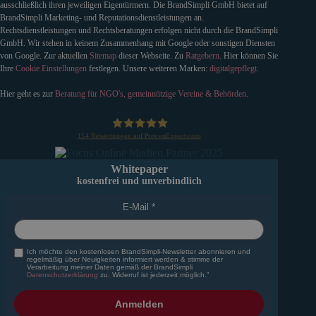
ausschließlich ihren jeweiligen Eigentürmern. Die BrandSimpli GmbH bietet auf
BrandSimpli Marketing- und Reputationsdienstleistungen an.
Rechtsdienstleistungen und Rechtsberatungen erfolgen nicht durch die BrandSimpli
GmbH. Wir stehen in keinem Zusammenhang mit Google oder sonstigen Diensten
von Google. Zur aktuellen
Sitemap
dieser Webseite. Zu
Ratgebern
. Hier können Sie
Ihre
Cookie Einstellungen
festlegen. Unsere weiteren Marken:
digitalgepflegt
.
Hier geht es zur
Beratung für NGO's, gemeinnützige Vereine & Behörden
.
154
Bewertungen auf ProvenExpert.com
BrandSimpli GmbH
Whitepaper
kostenfrei und unverbindlich
E-Mail
Ich möchte den kostenlosen BrandSimpli-Newsletter abonnieren und
regelmäßig über Neuigkeiten informiert werden & stimme der
Verarbeitung meiner Daten gemäß der BrandSimpli
Datenschutzerklärung
zu. Widerruf ist jederzeit möglich."
Anmelden