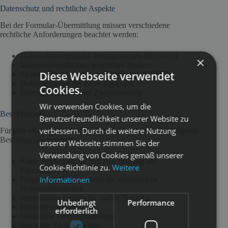
Datenschutz und rechtliche Aspekte
Bei der Formular-Übermittlung müssen verschiedene
rechtliche Anforderungen beachtet werden:
Datenschutzrechtliche Bestimmungen (DSGVO)
×
Informationspflichten gegenüber Nutzern
Diese Webseite verwendet
Sichere Übertragung sensibler Daten (HTTPS)
Dokumentation der Einwilligungen
Cookies.
Datensparsamkeit und Zweckbindung
Wir verwenden Cookies, um die
Best Practices
Benutzerfreundlichkeit unserer Website zu
verbessern. Durch die weitere Nutzung
Für eine effektive Formular-Übermittlung haben sich folgende
Best Practices etabliert:
unserer Webseite stimmen Sie der
Verwendung von Cookies gemäß unserer
Klare Strukturierung und Beschriftung der
Cookie-Richtlinie zu.
Weitere
Formularfelder
Informationen
Progressive Enhancement für verschiedene
Browserfähigkeiten
Responsives Design für mobile Nutzung
Unbedingt
Performance
Barrierefreie Gestaltung
erforderlich
Optimierte Fehlerbehandlung
Sinnvolle Standardwerte