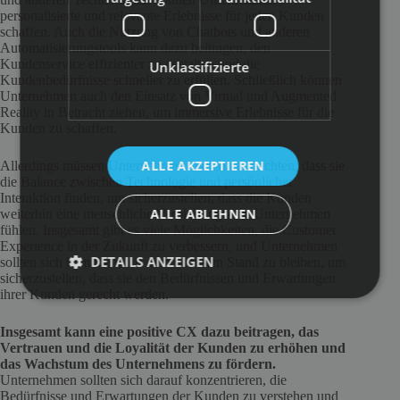
personalisierte und relevante Erlebnisse für jeden Kunden
schaffen. Auch die Nutzung von Chatbots und anderen
Automatisierungstools kann dazu beitragen, den
Kundenservice effizienter zu gestalten und die
Unklassifizierte
Kundenbedürfnisse schneller zu erfüllen. Schließlich können
Unternehmen auch den Einsatz von Virtual und Augmented
Reality in Betracht ziehen, um immersive Erlebnisse für die
Kunden zu schaffen.
ALLE AKZEPTIEREN
Allerdings müssen Unternehmen auch darauf achten, dass sie
die Balance zwischen Technologie und persönlicher
Interaktion finden, um sicherzustellen, dass die Kunden
ALLE ABLEHNEN
weiterhin eine menschliche Verbindung zum Unternehmen
fühlen. Insgesamt gibt es viele Möglichkeiten, die Customer
Experience in der Zukunft zu verbessern, und Unternehmen
DETAILS ANZEIGEN
sollten sich bemühen, auf dem neuesten Stand zu bleiben, um
sicherzustellen, dass sie den Bedürfnissen und Erwartungen
ihrer Kunden gerecht werden.
Insgesamt kann eine positive CX dazu beitragen, das
Vertrauen und die Loyalität der Kunden zu erhöhen und
das Wachstum des Unternehmens zu fördern.
Unternehmen sollten sich darauf konzentrieren, die
Bedürfnisse und Erwartungen der Kunden zu verstehen und