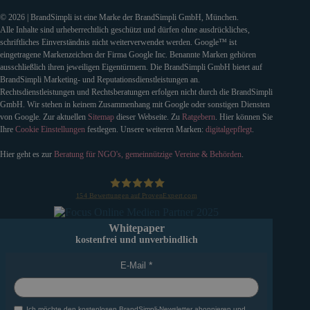
© 2026 | BrandSimpli ist eine Marke der BrandSimpli GmbH, München.
Alle Inhalte sind urheberrechtlich geschützt und dürfen ohne ausdrückliches,
schriftliches Einverständnis nicht weiterverwendet werden. Google™ ist
eingetragene Markenzeichen der Firma Google Inc. Benannte Marken gehören
ausschließlich ihren jeweiligen Eigentürmern. Die BrandSimpli GmbH bietet auf
BrandSimpli Marketing- und Reputationsdienstleistungen an.
Rechtsdienstleistungen und Rechtsberatungen erfolgen nicht durch die BrandSimpli
GmbH. Wir stehen in keinem Zusammenhang mit Google oder sonstigen Diensten
von Google. Zur aktuellen
Sitemap
dieser Webseite. Zu
Ratgebern
. Hier können Sie
Ihre
Cookie Einstellungen
festlegen. Unsere weiteren Marken:
digitalgepflegt
.
Hier geht es zur
Beratung für NGO's, gemeinnützige Vereine & Behörden
.
154
Bewertungen auf ProvenExpert.com
BrandSimpli GmbH
Whitepaper
kostenfrei und unverbindlich
E-Mail
Ich möchte den kostenlosen BrandSimpli-Newsletter abonnieren und