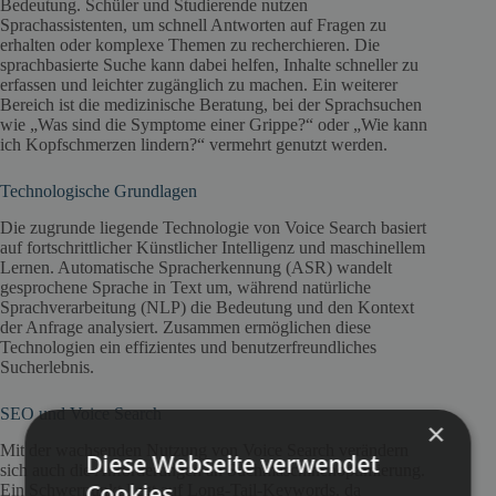
Bedeutung. Schüler und Studierende nutzen
Sprachassistenten, um schnell Antworten auf Fragen zu
erhalten oder komplexe Themen zu recherchieren. Die
sprachbasierte Suche kann dabei helfen, Inhalte schneller zu
erfassen und leichter zugänglich zu machen. Ein weiterer
Bereich ist die medizinische Beratung, bei der Sprachsuchen
wie „Was sind die Symptome einer Grippe?“ oder „Wie kann
ich Kopfschmerzen lindern?“ vermehrt genutzt werden.
Technologische Grundlagen
Die zugrunde liegende Technologie von Voice Search basiert
auf fortschrittlicher Künstlicher Intelligenz und maschinellem
Lernen. Automatische Spracherkennung (ASR) wandelt
gesprochene Sprache in Text um, während natürliche
Sprachverarbeitung (NLP) die Bedeutung und den Kontext
der Anfrage analysiert. Zusammen ermöglichen diese
Technologien ein effizientes und benutzerfreundliches
Sucherlebnis.
SEO und Voice Search
×
Mit der wachsenden Nutzung von Voice Search verändern
Diese Webseite verwendet
sich auch die Anforderungen an Suchmaschinenoptimierung.
Cookies.
Ein Schwerpunkt liegt auf Long-Tail-Keywords, da