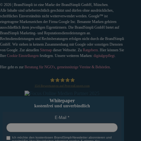
© 2026 | BrandSimpli ist eine Marke der BrandSimpli GmbH, München.
Alle Inhalte sind urheberrechtlich geschützt und dürfen ohne ausdrückliches,
schriftliches Einverständnis nicht weiterverwendet werden. Google™ ist
eingetragene Markenzeichen der Firma Google Inc. Benannte Marken gehören
ausschließlich ihren jeweiligen Eigentürmern. Die BrandSimpli GmbH bietet auf
BrandSimpli Marketing- und Reputationsdienstleistungen an.
Rechtsdienstleistungen und Rechtsberatungen erfolgen nicht durch die BrandSimpli
GmbH. Wir stehen in keinem Zusammenhang mit Google oder sonstigen Diensten
von Google. Zur aktuellen
Sitemap
dieser Webseite. Zu
Ratgebern
. Hier können Sie
Ihre
Cookie Einstellungen
festlegen. Unsere weiteren Marken:
digitalgepflegt
.
Hier geht es zur
Beratung für NGO's, gemeinnützige Vereine & Behörden
.
154
Bewertungen auf ProvenExpert.com
BrandSimpli GmbH
Whitepaper
kostenfrei und unverbindlich
E-Mail
Ich möchte den kostenlosen BrandSimpli-Newsletter abonnieren und
regelmäßig über Neuigkeiten informiert werden & stimme der