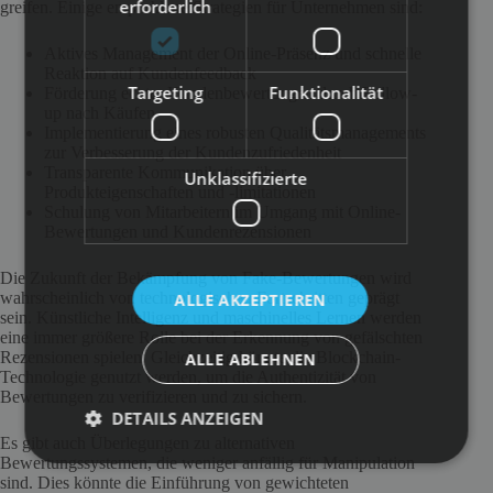
erforderlich
greifen. Einige empfohlene Strategien für Unternehmen sind:
Aktives Management der Online-Präsenz und schnelle
Reaktion auf Kundenfeedback
Targeting
Funktionalität
Förderung echter Kundenbewertungen durch Follow-
up nach Käufen
Implementierung eines robusten Qualitätsmanagements
zur Verbesserung der Kundenzufriedenheit
Transparente Kommunikation über
Unklassifizierte
Produkteigenschaften und -limitationen
Schulung von Mitarbeitern im Umgang mit Online-
Bewertungen und Kundenrezensionen
Die Zukunft der Bekämpfung von Fake-Bewertungen wird
wahrscheinlich von technologischen Fortschritten geprägt
ALLE AKZEPTIEREN
sein. Künstliche Intelligenz und maschinelles Lernen werden
eine immer größere Rolle bei der Erkennung von gefälschten
Rezensionen spielen. Gleichzeitig könnte die Blockchain-
ALLE ABLEHNEN
Technologie genutzt werden, um die Authentizität von
Bewertungen zu verifizieren und zu sichern.
DETAILS ANZEIGEN
Es gibt auch Überlegungen zu alternativen
Bewertungssystemen, die weniger anfällig für Manipulation
sind. Dies könnte die Einführung von gewichteten