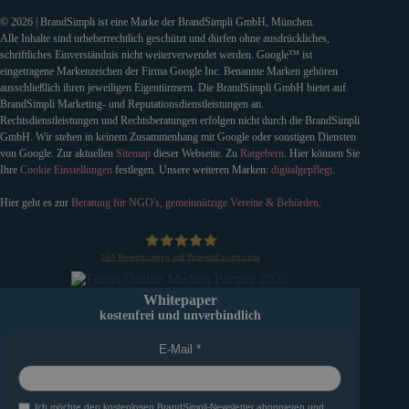
© 2026 | BrandSimpli ist eine Marke der BrandSimpli GmbH, München.
Alle Inhalte sind urheberrechtlich geschützt und dürfen ohne ausdrückliches,
schriftliches Einverständnis nicht weiterverwendet werden. Google™ ist
eingetragene Markenzeichen der Firma Google Inc. Benannte Marken gehören
ausschließlich ihren jeweiligen Eigentürmern. Die BrandSimpli GmbH bietet auf
BrandSimpli Marketing- und Reputationsdienstleistungen an.
Rechtsdienstleistungen und Rechtsberatungen erfolgen nicht durch die BrandSimpli
GmbH. Wir stehen in keinem Zusammenhang mit Google oder sonstigen Diensten
von Google. Zur aktuellen
Sitemap
dieser Webseite. Zu
Ratgebern
. Hier können Sie
Ihre
Cookie Einstellungen
festlegen. Unsere weiteren Marken:
digitalgepflegt
.
Hier geht es zur
Beratung für NGO's, gemeinnützige Vereine & Behörden
.
154
Bewertungen auf ProvenExpert.com
BrandSimpli GmbH
Whitepaper
kostenfrei und unverbindlich
E-Mail
Ich möchte den kostenlosen BrandSimpli-Newsletter abonnieren und