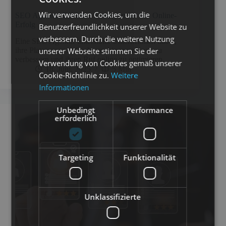
Wir verwenden Cookies, um die
SEO Agentur: Effektive Strategien für den Online-
Erfolg
Benutzerfreundlichkeit unserer Website zu
verbessern. Durch die weitere Nutzung
Eine SEO Agentur unterstützt Unternehmen dabei,
ihre Platzierung in Suchmaschinenrankings zu
unserer Webseite stimmen Sie der
verbessern und ihren Ruf online zu optimieren.
Verwendung von Cookies gemäß unserer
18. Juni, 2025
5 Min
Cookie-Richtlinie zu.
Weitere
Informationen
Unbedingt
Performance
erforderlich
Targeting
Funktionalität
Unklassifizierte