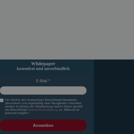
Whitepaper
kostenfrei und unverbindlich
E-Mail
Ich möchte den kostenlosen BrandSimpli-Newsletter
abonnieren und regelmäßig über Neuigkeiten informiert
werden & stimme der Verarbeitung meiner Daten gemäß
der BrandSimpli
Datenschutzerklärung
zu. Widerruf ist
jederzeit möglich."
Anmelden