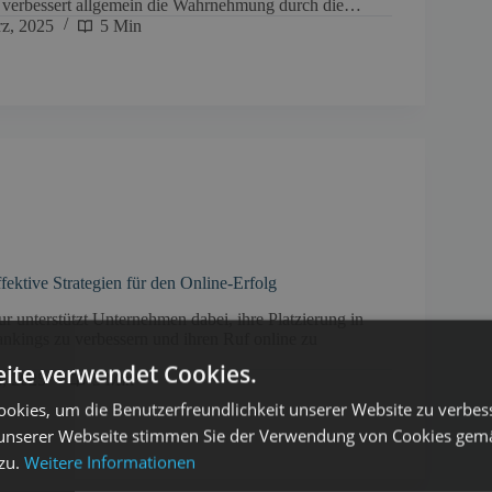
 verbessert allgemein die Wahrnehmung durch die…
rz, 2025
5 Min
ektive Strategien für den Online-Erfolg
 unterstützt Unternehmen dabei, ihre Platzierung in
kings zu verbessern und ihren Ruf online zu
ite verwendet Cookies.
i, 2025
5 Min
okies, um die Benutzerfreundlichkeit unserer Website zu verbes
unserer Webseite stimmen Sie der Verwendung von Cookies gem
 zu.
Weitere Informationen