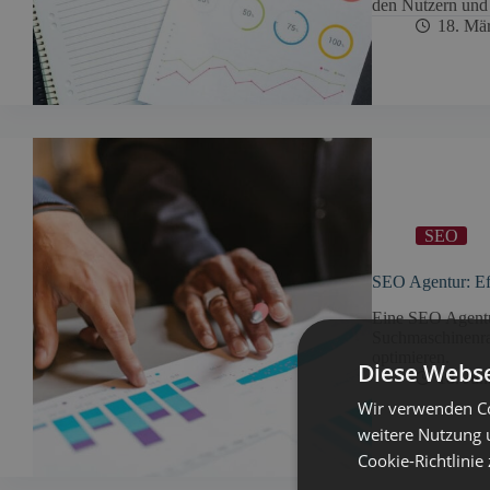
den Nutzern und
18. Mä
SEO
SEO Agentur: Eff
Eine SEO Agentur
Suchmaschinenran
optimieren.
Diese Webse
18. Jun
Wir verwenden Co
weitere Nutzung 
Cookie-Richtlinie