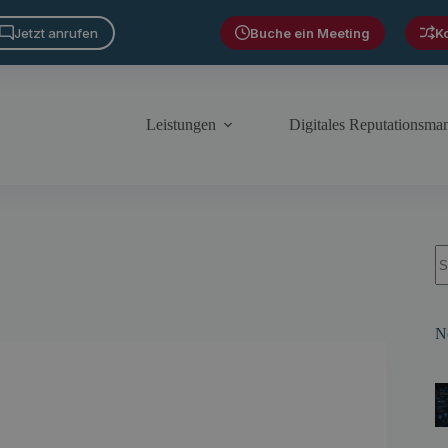
Jetzt anrufen
Buche ein Meeting
K
Leistungen
Digitales Reputationsm
S
N