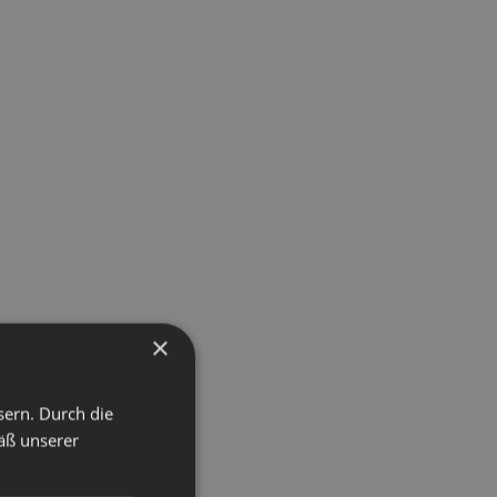
×
sern. Durch die
äß unserer