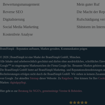
Bewertungsmanagement
Mein guter Ruf
Reverse SEO
Die Macht der Rep
Digitalisierung
Rufschädigung ver
Social Media Marketing
Shitstorm im Intern
Kostenfreie Analyse
BrandSimpli - Reputation aufbauen, Marken gestalten, Kommunikation prägen
© 2026 | BrandSimpli ist eine Marke der BrandSimpli GmbH, München.
Alle Inhalte sind urheberrechtlich geschützt und dürfen ohne ausdrückliches, schriftliches Ein
Google™ ist eingetragene Markenzeichen der Firma Google Inc. Benannte Marken gehören auss
Die BrandSimpli GmbH bietet auf BrandSimpli Marketing- und Reputationsdienstleistungen an
Rechtsberatungen erfolgen nicht durch die BrandSimpli GmbH. Wir stehen in keinem Zusamm
von Google. Zur aktuellen
Sitemap
dieser Webseite. Zu
Ratgebern
. Hier können Sie Ihre
Cooki
Marken:
digitalgepflegt
.
Hier geht es zur
Beratung für NGO's, gemeinnützige Vereine & Behörden
.