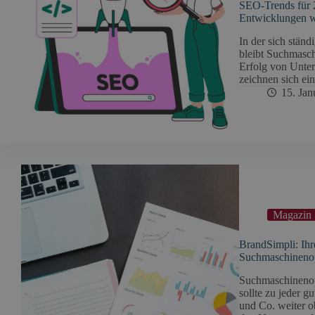
SEO-Trends für 2
Entwicklungen w
In der sich stän
bleibt Suchmasch
Erfolg von Unte
zeichnen sich e
15. Jan
Magazin
BrandSimpli: Ih
Suchmaschineno
Suchmaschinenopt
sollte zu jeder 
und Co. weiter o