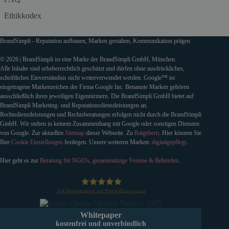
Ethikkodex
BrandSimpli - Reputation aufbauen, Marken gestalten, Kommunikation prägen
© 2026 | BrandSimpli ist eine Marke der BrandSimpli GmbH, München.
Alle Inhalte sind urheberrechtlich geschützt und dürfen ohne ausdrückliches,
schriftliches Einverständnis nicht weiterverwendet werden. Google™ ist
eingetragene Markenzeichen der Firma Google Inc. Benannte Marken gehören
ausschließlich ihren jeweiligen Eigentürmern. Die BrandSimpli GmbH bietet auf
BrandSimpli Marketing- und Reputationsdienstleistungen an.
Rechtsdienstleistungen und Rechtsberatungen erfolgen nicht durch die BrandSimpli
GmbH. Wir stehen in keinem Zusammenhang mit Google oder sonstigen Diensten
von Google. Zur aktuellen
Sitemap
dieser Webseite. Zu
Ratgebern
. Hier können Sie
Ihre
Cookie Einstellungen
festlegen. Unsere weiteren Marken:
digitalgepflegt
.
Hier geht es zur
Beratung für NGO's, gemeinnützige Vereine & Behörden
.
154
Bewertungen auf ProvenExpert.com
BrandSimpli GmbH
Whitepaper
kostenfrei und unverbindlich