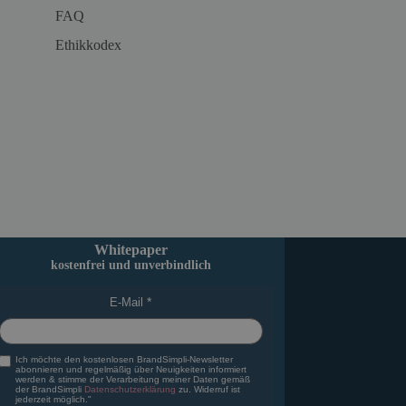
FAQ
Ethikkodex
Whitepaper
kostenfrei und unverbindlich
E-Mail
Ich möchte den kostenlosen BrandSimpli-Newsletter
abonnieren und regelmäßig über Neuigkeiten informiert
werden & stimme der Verarbeitung meiner Daten gemäß
der BrandSimpli
Datenschutzerklärung
zu. Widerruf ist
jederzeit möglich."