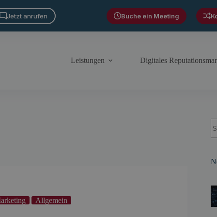
Jetzt anrufen
Buche ein Meeting
K
Leistungen
Digitales Reputationsm
S
N
arketing
Allgemein