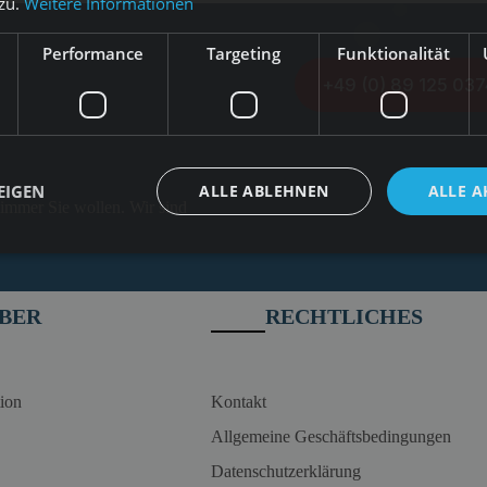
 zu.
Weitere Informationen
Performance
Targeting
Funktionalität
+49 (0) 89 125 037
EIGEN
ALLE ABLEHNEN
ALLE A
 immer Sie wollen. Wir sind
BER
RECHTLICHES
ion
Kontakt
Allgemeine Geschäftsbedingungen
Datenschutzerklärung