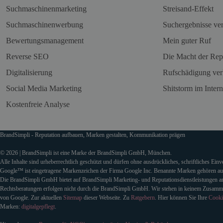
Suchmaschinenmarketing
Streisand-Effekt
Suchmaschinenwerbung
Suchergebnisse ve
Bewertungsmanagement
Mein guter Ruf
Reverse SEO
Die Macht der Rep
Digitalisierung
Rufschädigung ver
Social Media Marketing
Shitstorm im Intern
Kostenfreie Analyse
BrandSimpli - Reputation aufbauen, Marken gestalten, Kommunikation prägen
© 2026 | BrandSimpli ist eine Marke der BrandSimpli GmbH, München.
Alle Inhalte sind urheberrechtlich geschützt und dürfen ohne ausdrückliches, schriftliches Ein
Google™ ist eingetragene Markenzeichen der Firma Google Inc. Benannte Marken gehören auss
Die BrandSimpli GmbH bietet auf BrandSimpli Marketing- und Reputationsdienstleistungen an
Rechtsberatungen erfolgen nicht durch die BrandSimpli GmbH. Wir stehen in keinem Zusamm
von Google. Zur aktuellen
Sitemap
dieser Webseite. Zu
Ratgebern
. Hier können Sie Ihre
Cooki
Marken:
digitalgepflegt
.