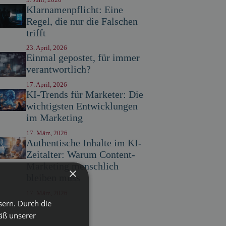
Klarnamenpflicht: Eine
Regel, die nur die Falschen
trifft
23. April, 2026
Einmal gepostet, für immer
verantwortlich?
17. April, 2026
KI-Trends für Marketer: Die
wichtigsten Entwicklungen
im Marketing
17. März, 2026
Authentische Inhalte im KI-
Zeitalter: Warum Content-
Marketing menschlich
×
bleiben muss
17. März, 2026
sern. Durch die
äß unserer