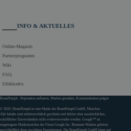
INFO & AKTUELLES
Online-Magazin
Partnerprogramm
Wiki
FAQ
Ethikkodex
BrandSimpli - Reputation aufbauen, Marken gestalten, Kommunikation prägen
© 2026 | BrandSimpli ist eine Marke der BrandSimpli GmbH, München.
Alle Inhalte sind urheberrechtlich geschützt und dürfen ohne ausdrückliches,
schriftliches Einverständnis nicht weiterverwendet werden. Google™ ist
eingetragene Markenzeichen der Firma Google Inc. Benannte Marken gehören
ausschließlich ihren jeweiligen Eigentürmern. Die BrandSimpli GmbH bietet auf