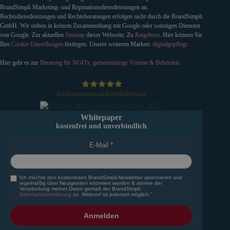
BrandSimpli Marketing- und Reputationsdienstleistungen an.
Rechtsdienstleistungen und Rechtsberatungen erfolgen nicht durch die BrandSimpli
GmbH. Wir stehen in keinem Zusammenhang mit Google oder sonstigen Diensten
von Google. Zur aktuellen
Sitemap
dieser Webseite. Zu
Ratgebern
. Hier können Sie
Ihre
Cookie Einstellungen
festlegen. Unsere weiteren Marken:
digitalgepflegt
.
Hier geht es zur
Beratung für NGO's, gemeinnützige Vereine & Behörden
.
154
Bewertungen auf ProvenExpert.com
BrandSimpli GmbH
Whitepaper
kostenfrei und unverbindlich
E-Mail
Ich möchte den kostenlosen BrandSimpli-Newsletter abonnieren und
regelmäßig über Neuigkeiten informiert werden & stimme der
Verarbeitung meiner Daten gemäß der BrandSimpli
Datenschutzerklärung
zu. Widerruf ist jederzeit möglich."
Anmelden