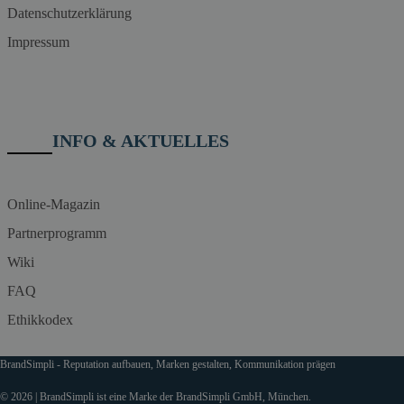
Datenschutzerklärung
Impressum
INFO & AKTUELLES
Online-Magazin
Partnerprogramm
Wiki
FAQ
Ethikkodex
BrandSimpli - Reputation aufbauen, Marken gestalten, Kommunikation prägen
© 2026 | BrandSimpli ist eine Marke der BrandSimpli GmbH, München.