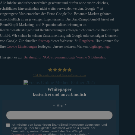
Alle Inhalte sind urheberrechtlich geschützt und dürfen ohne ausdrückliches,
schriftliches Einverständnis nicht weiterverwendet werden. Google™ ist
eingetragene Markenzeichen der Firma Google Inc. Benannte Marken gehören
ausschließlich ihren jeweiligen Eigentürmern. Die BrandSimpli GmbH bietet auf
BrandSimpli Marketing- und Reputationsdienstleistungen an.
Rechtsdienstleistungen und Rechtsberatungen erfolgen nicht durch die BrandSimpli
GmbH. Wir stehen in keinem Zusammenhang mit Google oder sonstigen Diensten
von Google. Zur aktuellen
Sitemap
dieser Webseite. Zu
Ratgebern
. Hier können Sie
Ihre
Cookie Einstellungen
festlegen. Unsere weiteren Marken:
digitalgepflegt
.
Hier geht es zur
Beratung für NGO's, gemeinnützige Vereine & Behörden
.
154
Bewertungen auf ProvenExpert.com
BrandSimpli GmbH
Whitepaper
kostenfrei und unverbindlich
E-Mail
Ich möchte den kostenlosen BrandSimpli-Newsletter abonnieren und
regelmäßig über Neuigkeiten informiert werden & stimme der
Verarbeitung meiner Daten gemäß der BrandSimpli
Datenschutzerklärung
zu. Widerruf ist jederzeit möglich."