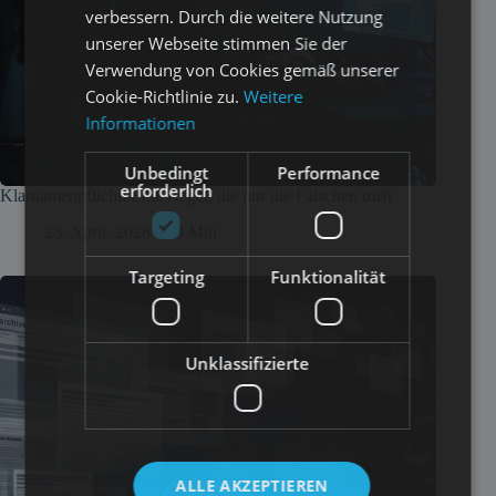
verbessern. Durch die weitere Nutzung
unserer Webseite stimmen Sie der
Verwendung von Cookies gemäß unserer
Cookie-Richtlinie zu.
Weitere
Informationen
Unbedingt
Performance
erforderlich
Klarnamenpflicht: Eine Regel, die nur die Falschen trifft
23. April, 2026
3 Min
Targeting
Funktionalität
Unklassifizierte
ALLE AKZEPTIEREN