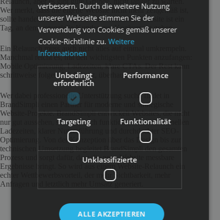
Relaunch, aber es gibt gute Gründe, nicht länger zu warten.
verbessern. Durch die weitere Nutzung
Wer merkt, dass die eigene Website nicht mehr zeitgemäß ist,
unserer Webseite stimmen Sie der
sollte handeln. Jeder Tag mit einer veralteten Website ist ein
Tag, an dem potenzielle Kunden zur Konkurrenz gehen.
Verwendung von Cookies gemäß unserer
Cookie-Richtlinie zu.
Weitere
Ein Relaunch muss auch nicht alles auf einmal umkrempeln.
Informationen
Manchmal reicht es, mit den wichtigsten Punkten anzufangen:
Mobile Optimierung, Ladezeiten, klare CTAs. Der Rest kann
Unbedingt
Performance
schrittweise folgen. Wichtig ist, überhaupt anzufangen.
erforderlich
Wer dabei professionelle Unterstützung sucht, findet in
BrandSimpli einen Partner für moderne und strategische
Website-Projekte. BrandSimpli entwickelt Websites, die nicht
Targeting
Funktionalität
nur gut aussehen, sondern auch funktionieren – mit schnellen
Ladezeiten, klarer Nutzerführung und durchdachter SEO-
Optimierung. Von der Konzeption über das Design bis zur
technischen Umsetzung begleitet BrandSimpli den gesamten
Prozess und sorgt dafür, dass die neue Website messbare
Unklassifizierte
Ergebnisse bringt. So wird aus einem Website-Relaunch ein
echter Wettbewerbsvorteil, der mehr Sichtbarkeit, mehr
Anfragen und letztlich mehr Umsatz generiert.
ALLE AKZEPTIEREN