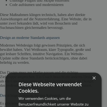
Unnötige Plugins und Skripte entfernen
Code aufräumen und modernisieren
Diese Maßnahmen klingen technisch, haben aber direkte
Auswirkungen auf die Nutzererfahrung. Eine Website, die in
unter zwei Sekunden lädt, wird von Besuchern und
Suchmaschinen gleichermaßen bevorzugt.
Design an moderne Standards anpassen
Modernes Webdesign folgt gewissen Prinzipien, die sich
bewährt haben. Viel Weißraum, klare Typografie, große und
gut lesbare Schriften, intuitive Navigation. Ein Website-
Update sollte diese Standards berücksichtigen, ohne dabei
beliebig zu werden.
Das Design muss zur Marke passen und die richtige
×
Zielgruppe ansprechen. Ein Coach braucht ein anderes Design
als ein Unternehmensberater. Aber beide brauchen ein Design,
Diese Webseite verwendet
das professionell wirkt und auf allen Endgeräten funktioniert.
Cookies.
Der richtige Zeitpunkt für den Relaunch
Wir verwenden Cookies, um die
Es gibt keinen perfekten Zeitpunkt für einen Website-
Benutzerfreundlichkeit unserer Website zu