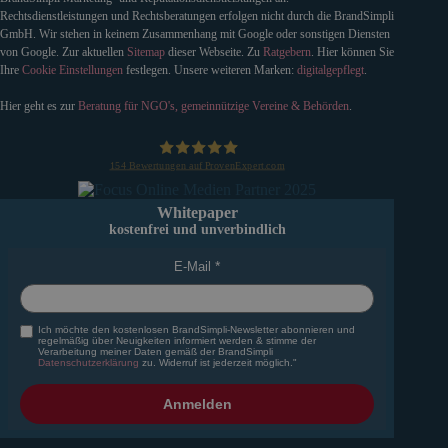
Rechtsdienstleistungen und Rechtsberatungen erfolgen nicht durch die BrandSimpli
GmbH. Wir stehen in keinem Zusammenhang mit Google oder sonstigen Diensten
von Google. Zur aktuellen
Sitemap
dieser Webseite. Zu
Ratgebern
. Hier können Sie
Ihre
Cookie Einstellungen
festlegen. Unsere weiteren Marken:
digitalgepflegt
.
Hier geht es zur
Beratung für NGO's, gemeinnützige Vereine & Behörden
.
154
Bewertungen auf ProvenExpert.com
BrandSimpli GmbH
Whitepaper
kostenfrei und unverbindlich
E-Mail
Ich möchte den kostenlosen BrandSimpli-Newsletter abonnieren und
regelmäßig über Neuigkeiten informiert werden & stimme der
Verarbeitung meiner Daten gemäß der BrandSimpli
Datenschutzerklärung
zu. Widerruf ist jederzeit möglich."
Anmelden