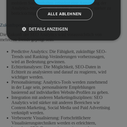
mobilem Suchverhalten erfordert eine Anpassung der
Analytics-Strategien, um mobile Performance stärker zu
berücksichtigen.
ALLE ABLEHNEN
Zukunftsperspektiven:
DETAILS ANZEIGEN
Die Zukunft der SEO Analytics wird voraussichtlich von
mehreren Trends geprägt sein:
Predictive Analytics: Die Fähigkeit, zukünftige SEO-
Trends und Ranking-Veränderungen vorherzusagen,
wird an Bedeutung gewinnen.
Echtzeitanalysen: Die Möglichkeit, SEO-Daten in
Echtzeit zu analysieren und darauf zu reagieren, wird
wichtiger werden.
Personalisierung: Analytics-Tools werden zunehmend
in der Lage sein, personalisierte Empfehlungen
basierend auf individuellen Website-Profilen zu geben.
Integration mit anderen Marketingdisziplinen: SEO
Analytics wird stärker mit anderen Bereichen wie
Content-Marketing, Social Media und Paid Advertising
verknüpft werden.
Verbesserte Visualisierung: Fortschrittlichere
Visualisierungstechniken werden es erleichtern,