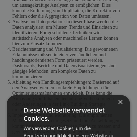
um aussagekräftige Analysen zu ermöglichen. Dies
kann die Entfernung von Duplikaten, die Korrektur von
Fehlern oder die Aggregation von Daten umfassen.
Analyse und Interpretation: In dieser Phase werden die
Daten analysiert, um Muster, Trends und Einsichten zu
identifizieren. Fortgeschrittene Techniken wie
statistische Analysen oder maschinelles Lernen können
hier zum Einsatz kommen.
Berichterstattung und Visualisierung: Die gewonnenen
Erkenntnisse müssen in einer verständlichen und
handlungsorientierten Form präsentiert werden.
Dashboards, Berichte und Datenvisualisierungen sind
gängige Methoden, um komplexe Daten zu
kommunizieren.
Ableitung von Handlungsempfehlungen: Basierend auf
den Analysen werden konkrete Empfehlungen für
Optimierungsmaßnahmen entwickelt. Dies kann die
Anpassung von Inhalten, technische Verbesserungen
×
oder Änderungen in der Link-Building-Strategie
Diese Webseite verwendet
umfassen.
Implementierung und Monitoring: Die empfohlenen
Cookies.
Maßnahmen werden umgesetzt und ihre Auswirkungen
kontinuierlich überwacht, um den Erfolg zu messen und
Wir verwenden Cookies, um die
gegebenenfalls weitere Anpassungen vorzunehmen.
Benutzerfreundlichkeit unserer Website zu