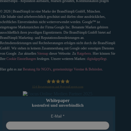
BrandSimpli - Reputation aufbauen, Marken gestalten, Kommunikation prägen
© 2026 | BrandSimpli ist eine Marke der BrandSimpli GmbH, München.
Alle Inhalte sind urheberrechtlich geschützt und dürfen ohne ausdrückliches,
schriftliches Einverständnis nicht weiterverwendet werden. Google™ ist
eingetragene Markenzeichen der Firma Google Inc. Benannte Marken gehören
ausschließlich ihren jeweiligen Eigentürmern. Die BrandSimpli GmbH bietet auf
BrandSimpli Marketing- und Reputationsdienstleistungen an.
Rechtsdienstleistungen und Rechtsberatungen erfolgen nicht durch die BrandSimpli
GmbH. Wir stehen in keinem Zusammenhang mit Google oder sonstigen Diensten
von Google. Zur aktuellen
Sitemap
dieser Webseite. Zu
Ratgebern
. Hier können Sie
Ihre
Cookie Einstellungen
festlegen. Unsere weiteren Marken:
digitalgepflegt
.
Hier geht es zur
Beratung für NGO's, gemeinnützige Vereine & Behörden
.
154
Bewertungen auf ProvenExpert.com
BrandSimpli GmbH
Whitepaper
kostenfrei und unverbindlich
E-Mail