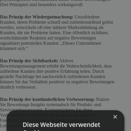
Drei Prinzipien sind besonders wirkungsvoll:
Das Prinzip der Wiedergutmachung:
Unzufriedene
Kunden, deren Probleme schnell und zufriedenstellend gelöst
werden, entwickeln oft eine stärkere Markenbindung als
Kunden, die nie Probleme hatten. Eine öffentlich sichtbare,
wertschätzende Reaktion auf negative Bewertungen
signalisiert potentiellen Kunden: „Dieses Unternehmen
kümmert sich.“
Das Prinzip der Sichtbarkeit:
Aktives
Bewertungsmanagement erhöht die Wahrscheinlichkeit, dass
zufriedene Kunden ihre positive Erfahrung teilen. Durch
gezielte Nachfrage bei nachweislich zufriedenen Kunden
können Sie das Verhältnis positiver zu negativer Bewertungen
deutlich verbessern.
Das Prinzip der kontinuierlichen Verbesserung:
Nutzen
Sie Bewertungs-Insights systematisch für Produkt- und
Serviceverbesserungen. Kommunizieren Sie diese
×
Verbesserungen öffentlich als Reaktion auf kritisches
Feedback. Diese Feedback-Schleife demonstriert
Diese Webseite verwendet
Lernbereitschaft und Kundenorientierung.