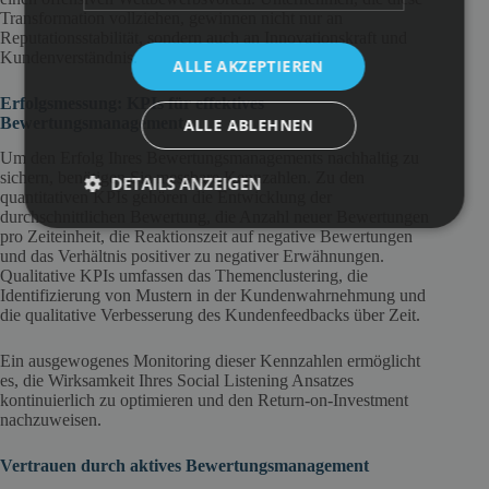
Transformation vollziehen, gewinnen nicht nur an
Reputationsstabilität, sondern auch an Innovationskraft und
Kundenverständnis.
ALLE AKZEPTIEREN
Erfolgsmessung: KPIs für effektives
Bewertungsmanagement
ALLE ABLEHNEN
Um den Erfolg Ihres Bewertungsmanagements nachhaltig zu
sichern, benötigen Sie messbare Kennzahlen. Zu den
DETAILS ANZEIGEN
quantitativen KPIs gehören die Entwicklung der
durchschnittlichen Bewertung, die Anzahl neuer Bewertungen
pro Zeiteinheit, die Reaktionszeit auf negative Bewertungen
und das Verhältnis positiver zu negativer Erwähnungen.
Qualitative KPIs umfassen das Themenclustering, die
Identifizierung von Mustern in der Kundenwahrnehmung und
die qualitative Verbesserung des Kundenfeedbacks über Zeit.
Ein ausgewogenes Monitoring dieser Kennzahlen ermöglicht
es, die Wirksamkeit Ihres Social Listening Ansatzes
kontinuierlich zu optimieren und den Return-on-Investment
nachzuweisen.
Vertrauen durch aktives Bewertungsmanagement