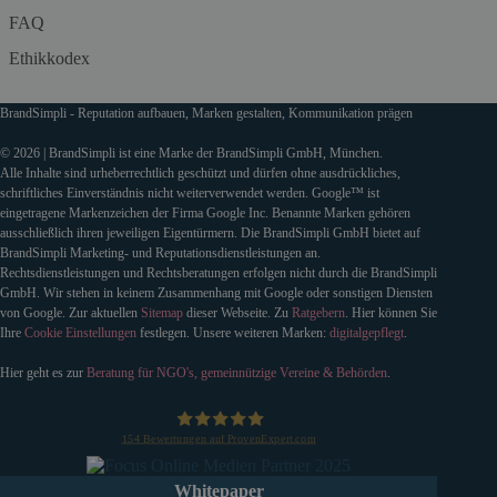
FAQ
Ethikkodex
BrandSimpli - Reputation aufbauen, Marken gestalten, Kommunikation prägen
© 2026 | BrandSimpli ist eine Marke der BrandSimpli GmbH, München.
Alle Inhalte sind urheberrechtlich geschützt und dürfen ohne ausdrückliches,
schriftliches Einverständnis nicht weiterverwendet werden. Google™ ist
eingetragene Markenzeichen der Firma Google Inc. Benannte Marken gehören
ausschließlich ihren jeweiligen Eigentürmern. Die BrandSimpli GmbH bietet auf
BrandSimpli Marketing- und Reputationsdienstleistungen an.
Rechtsdienstleistungen und Rechtsberatungen erfolgen nicht durch die BrandSimpli
GmbH. Wir stehen in keinem Zusammenhang mit Google oder sonstigen Diensten
von Google. Zur aktuellen
Sitemap
dieser Webseite. Zu
Ratgebern
. Hier können Sie
Ihre
Cookie Einstellungen
festlegen. Unsere weiteren Marken:
digitalgepflegt
.
Hier geht es zur
Beratung für NGO's, gemeinnützige Vereine & Behörden
.
154
Bewertungen auf ProvenExpert.com
BrandSimpli GmbH
Whitepaper