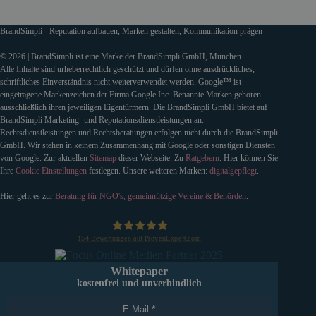
BrandSimpli - Reputation aufbauen, Marken gestalten, Kommunikation prägen
© 2026 | BrandSimpli ist eine Marke der BrandSimpli GmbH, München.
Alle Inhalte sind urheberrechtlich geschützt und dürfen ohne ausdrückliches,
schriftliches Einverständnis nicht weiterverwendet werden. Google™ ist
eingetragene Markenzeichen der Firma Google Inc. Benannte Marken gehören
ausschließlich ihren jeweiligen Eigentürmern. Die BrandSimpli GmbH bietet auf
BrandSimpli Marketing- und Reputationsdienstleistungen an.
Rechtsdienstleistungen und Rechtsberatungen erfolgen nicht durch die BrandSimpli
GmbH. Wir stehen in keinem Zusammenhang mit Google oder sonstigen Diensten
von Google. Zur aktuellen
Sitemap
dieser Webseite. Zu
Ratgebern
. Hier können Sie
Ihre
Cookie Einstellungen
festlegen. Unsere weiteren Marken:
digitalgepflegt
.
Hier geht es zur
Beratung für NGO's, gemeinnützige Vereine & Behörden
.
154
Bewertungen auf ProvenExpert.com
BrandSimpli GmbH
Whitepaper
kostenfrei und unverbindlich
E-Mail