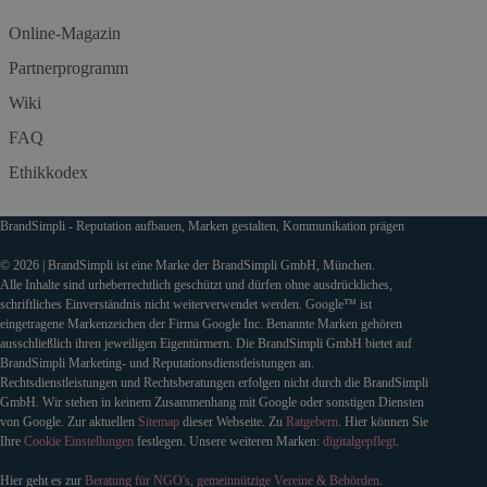
Online-Magazin
Partnerprogramm
Wiki
FAQ
Ethikkodex
BrandSimpli - Reputation aufbauen, Marken gestalten, Kommunikation prägen
© 2026 | BrandSimpli ist eine Marke der BrandSimpli GmbH, München.
Alle Inhalte sind urheberrechtlich geschützt und dürfen ohne ausdrückliches,
schriftliches Einverständnis nicht weiterverwendet werden. Google™ ist
eingetragene Markenzeichen der Firma Google Inc. Benannte Marken gehören
ausschließlich ihren jeweiligen Eigentürmern. Die BrandSimpli GmbH bietet auf
BrandSimpli Marketing- und Reputationsdienstleistungen an.
Rechtsdienstleistungen und Rechtsberatungen erfolgen nicht durch die BrandSimpli
GmbH. Wir stehen in keinem Zusammenhang mit Google oder sonstigen Diensten
von Google. Zur aktuellen
Sitemap
dieser Webseite. Zu
Ratgebern
. Hier können Sie
Ihre
Cookie Einstellungen
festlegen. Unsere weiteren Marken:
digitalgepflegt
.
Hier geht es zur
Beratung für NGO's, gemeinnützige Vereine & Behörden
.