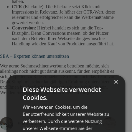
haben.
CTR
(Klickrate): Die Klickrate setzt Klicks mit
Impressions in Relevanz. Je höher der CTR-Wert, desto
relevanter und erfolgreicher kann die Werbemaßnahme
gewertet werden.
Conversion
: Hierbei handelt es sich um die Top-
Disziplin. Denn Conversions messen, ob der Nutzer
nach dem Betreten Ihrer Webseite die gewünschte
Handlung wie den Kauf von Produkten ausgeführt hat.
SEA – Experten können unterstützen
Wer gerne Suchmaschinenwerbung betreiben möchte, sich
allerdings noch nicht gut damit auskennt, für den empfiehlt es
sich, Experten zu Rate zu ziehen. So kann auch das Team von
×
BrandSimpli mit seiner langjährigen Erfahrung unterstützen
und Ihnen bei der Suchmaschinenwerbung behilflich sein.
Diese Webseite verwendet
Wenden Sie sich gerne an uns, wir beraten Sie gerne.
Cookies.
Wir verwenden Cookies, um die
Benutzerfreundlichkeit unserer Website zu
verbessern. Durch die weitere Nutzung
VORHERIGER
NÄCHSTER
unserer Webseite stimmen Sie der