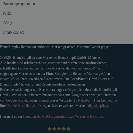
Partnerprogramm
Wiki
FAQ
Ethikkodex
BrandSimpli - Reputation aufbauen, Marken gestalten, Kommunikation prägen
© 2026 | BrandSimpli ist eine Marke der BrandSimpli GmbH, München.
Alle Inhalte sind urheberrechtlich geschützt und dürfen ohne ausdrückliches,
schriftliches Einverständnis nicht weiterverwendet werden. Google™ ist
eingetragene Markenzeichen der Firma Google Inc. Benannte Marken gehören
ausschließlich ihren jeweiligen Eigentürmern. Die BrandSimpli GmbH bietet auf
BrandSimpli Marketing- und Reputationsdienstleistungen an.
Rechtsdienstleistungen und Rechtsberatungen erfolgen nicht durch die BrandSimpli
GmbH. Wir stehen in keinem Zusammenhang mit Google oder sonstigen Diensten
von Google. Zur aktuellen
Sitemap
dieser Webseite. Zu
Ratgebern
. Hier können Sie
Ihre
Cookie Einstellungen
festlegen. Unsere weiteren Marken:
digitalgepflegt
.
Hier geht es zur
Beratung für NGO's, gemeinnützige Vereine & Behörden
.