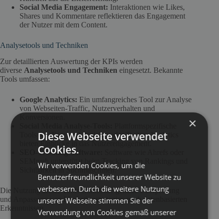
Social Media Engagement:
Interaktionen wie Likes,
Shares und Kommentare reflektieren das Engagement
der Nutzer mit dem Content.
Analysetools und Techniken
Zur detaillierten Auswertung der KPIs werden
diverse
Analysetools und Techniken
eingesetzt. Bekannte
Tools umfassen:
Google Analytics:
Ein umfangreiches Tool zur Analyse
von Webseiten-Traffic, Nutzerverhalten und
Konversionen.
×
Social Media Analyse-Tools:
Plattformspezifische
Diese Webseite verwendet
Tools wie Facebook Insights oder Twitter Analytics
bieten Einblicke in das Nutzerengagement.
Cookies.
SEO-Tracking-Software:
Software wie Ahrefs oder
SEMrush unterstützt beim Tracking von Rankings und
Wir verwenden Cookies, um die
Sichtbarkeit in Suchmaschinen.
Benutzerfreundlichkeit unserer Website zu
verbessern. Durch die weitere Nutzung
Die Nutzung dieser Tools erlaubt die genaue Überprüfung
und Anpassung von Marketingstrategien nach datenbasierten
unserer Webseite stimmen Sie der
Erkenntnissen.
Verwendung von Cookies gemäß unserer