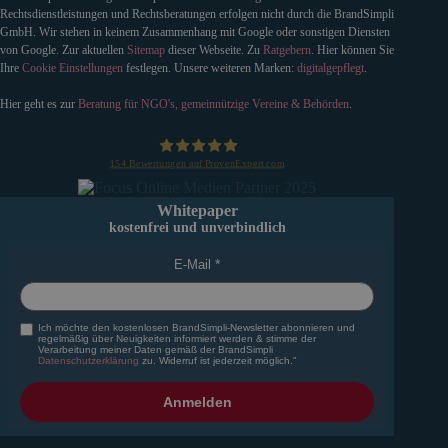
Rechtsdienstleistungen und Rechtsberatungen erfolgen nicht durch die BrandSimpli
GmbH. Wir stehen in keinem Zusammenhang mit Google oder sonstigen Diensten
von Google. Zur aktuellen
Sitemap
dieser Webseite. Zu
Ratgebern
. Hier können Sie
Ihre
Cookie Einstellungen
festlegen. Unsere weiteren Marken:
digitalgepflegt
.
Hier geht es zur
Beratung für NGO's, gemeinnützige Vereine & Behörden
.
154
Bewertungen auf ProvenExpert.com
BrandSimpli GmbH
Whitepaper
kostenfrei und unverbindlich
E-Mail
Ich möchte den kostenlosen BrandSimpli-Newsletter abonnieren und
regelmäßig über Neuigkeiten informiert werden & stimme der
Verarbeitung meiner Daten gemäß der BrandSimpli
Datenschutzerklärung
zu. Widerruf ist jederzeit möglich."
Anmelden