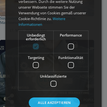
verbessern. Durch die weitere Nutzung
unserer Webseite stimmen Sie der
Verwendung von Cookies gemäß unserer
Cookie-Richtlinie zu.
Weitere
Strukturierte Daten & KI-Suche – Wie Marken im
Maschinenzeitalter sichtbar bleiben
Informationen
17. März, 2026
5 Min
Unbedingt
Performance
erforderlich
Targeting
Funktionalität
Unklassifizierte
ALLE AKZEPTIEREN