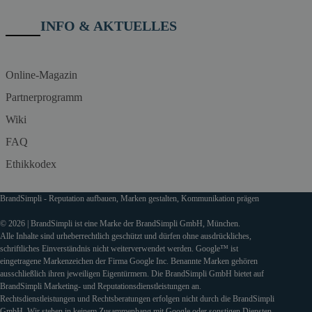
INFO & AKTUELLES
Online-Magazin
Partnerprogramm
Wiki
FAQ
Ethikkodex
BrandSimpli - Reputation aufbauen, Marken gestalten, Kommunikation prägen
© 2026 | BrandSimpli ist eine Marke der BrandSimpli GmbH, München.
Alle Inhalte sind urheberrechtlich geschützt und dürfen ohne ausdrückliches,
schriftliches Einverständnis nicht weiterverwendet werden. Google™ ist
eingetragene Markenzeichen der Firma Google Inc. Benannte Marken gehören
ausschließlich ihren jeweiligen Eigentürmern. Die BrandSimpli GmbH bietet auf
BrandSimpli Marketing- und Reputationsdienstleistungen an.
Rechtsdienstleistungen und Rechtsberatungen erfolgen nicht durch die BrandSimpli
GmbH. Wir stehen in keinem Zusammenhang mit Google oder sonstigen Diensten