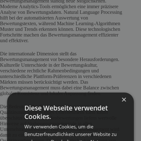
Bewertungsmanagement ständig neue Möglichkeiten.
Moderne Analytics-Tools ermöglichen eine immer präzisere
Analyse von Bewertungsdaten. Natural Language Processing
hilft bei der automatisierten Auswertung von
Bewertungstexten, während Machine Learning-Algorithmen
Muster und Trends erkennen können. Diese technologischen
Fortschritte machen das Bewertungsmanagement effizienter
und effektiver.
Die internationale Dimension stellt das
Bewertungsmanagement vor besondere Herausforderungen.
Kulturelle Unterschiede in der Bewertungskultur,
verschiedene rechtliche Rahmenbedingungen und
unterschiedliche Plattform-Präferenzen in verschiedenen
Märkten müssen berücksichtigt werden. Das
Bewertungsmanagement muss dabei eine Balance zwischen
globaler Konsistenz und lokaler Anpassung finden.
×
Diese Webseite verwendet
Die Bedeutung des Bewertungsmanagements für das
Qualitätsmanagement eines Unternehmens kann kaum
Cookies.
überschätzt werden. Kundenbewertungen liefern wertvolle
Hinweise auf Verbesserungspotenziale in allen
Wir verwenden Cookies, um die
Unternehmensbereichen. Das Bewertungsmanagement wird
Benutzerfreundlichkeit unserer Website zu
damit zu einem wichtigen Instrument der kontinuierlichen
Qualitätsverbesserung. Die systematische Auswertung von