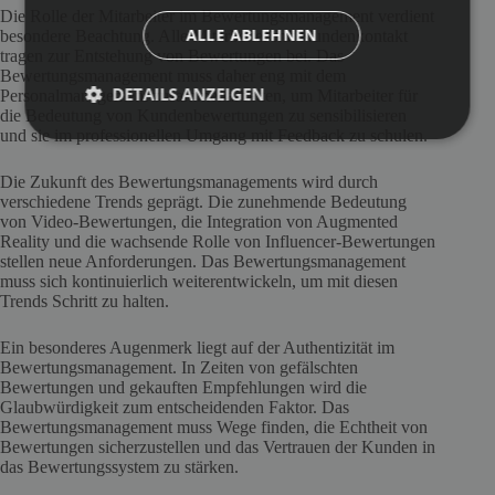
Die Rolle der Mitarbeiter im Bewertungsmanagement verdient
ALLE ABLEHNEN
besondere Beachtung. Alle Mitarbeiter mit Kundenkontakt
tragen zur Entstehung von Bewertungen bei. Das
Bewertungsmanagement muss daher eng mit dem
DETAILS ANZEIGEN
Personalmanagement zusammenarbeiten, um Mitarbeiter für
die Bedeutung von Kundenbewertungen zu sensibilisieren
und sie im professionellen Umgang mit Feedback zu schulen.
Die Zukunft des Bewertungsmanagements wird durch
verschiedene Trends geprägt. Die zunehmende Bedeutung
von Video-Bewertungen, die Integration von Augmented
Reality und die wachsende Rolle von Influencer-Bewertungen
stellen neue Anforderungen. Das Bewertungsmanagement
muss sich kontinuierlich weiterentwickeln, um mit diesen
Trends Schritt zu halten.
Ein besonderes Augenmerk liegt auf der Authentizität im
Bewertungsmanagement. In Zeiten von gefälschten
Bewertungen und gekauften Empfehlungen wird die
Glaubwürdigkeit zum entscheidenden Faktor. Das
Bewertungsmanagement muss Wege finden, die Echtheit von
Bewertungen sicherzustellen und das Vertrauen der Kunden in
das Bewertungssystem zu stärken.