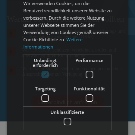
Wir verwenden Cookies, um die
Benutzerfreundlichkeit unserer Website zu
Warum Sie uns beauftragen sollten
verbessern. Durch die weitere Nutzung
unserer Webseite stimmen Sie der
Wir sind Profis im Bereich des Internetmarketings und
Verwendung von Cookies gemäß unserer
des Reputationsmanagements (ORM)
Cookie-Richtlinie zu.
Weitere
Informationen
Wir verbessern, schützen, verteidigen, prüfen und
überwachen Ihren Ruf im Internet
Unbedingt
Performance
erforderlich
Wir beraten Sie und stellen Ihnen einen persönlichen
Ansprechpartner zur Verfügung
Targeting
Funktionalität
Unverbindlich anfragen
Unklassifizierte