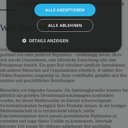
VERMEIDUNG EINES REPUTATIONSVERLUSTS
ALLE AKZEPTIEREN
ALLE ABLEHNEN
Wer braucht
ORM?
DETAILS ANZEIGEN
Jeder Akteur im gesellschaftlichen und wirtschaftlichen Leben
profitiert von einer positiven Reputation – unabhängig davon, ob es
sich um ein Unternehmen, eine öffentliche Einrichtung oder eine
Privatperson handelt. Ein guter Ruf erleichtert sämtliche Interaktionen
mit anderen Menschen und Organisationen erheblich. Je stärker Ihre
Online-Reputation ausgeprägt ist, desto vorteilhafter gestalten sich Ihre
sozialen und geschäftlichen Beziehungen.
Betrachten wir folgendes Szenario: Als Spielzeughersteller könnten Sie
plötzlich mit gezielten Desinformationskampagnen konfrontiert
werden, bei denen Wettbewerber im Internet schwerwiegende
Sicherheitsbedenken bezüglich Ihrer Produkte streuen. In der heutigen
Medienlandschaft ist es erschreckend einfach, solche
Falschinformationen durch pseudo-journalistische Plattformen zu
verbreiten und sogar fiktive Unfälle zu konstruieren. Innerhalb
kürzester Zeit könnte Ihr mühsam aufgebauter Ruf nachhaltig