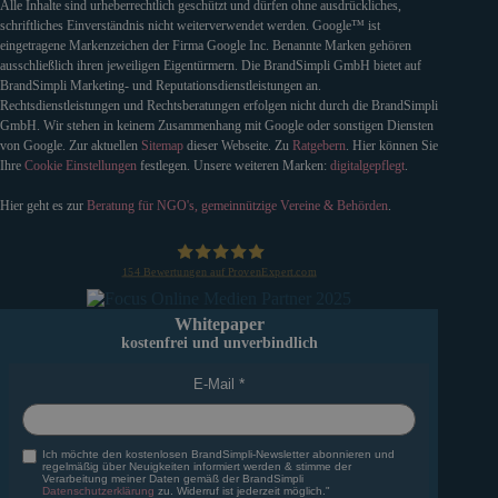
Alle Inhalte sind urheberrechtlich geschützt und dürfen ohne ausdrückliches,
schriftliches Einverständnis nicht weiterverwendet werden. Google™ ist
eingetragene Markenzeichen der Firma Google Inc. Benannte Marken gehören
ausschließlich ihren jeweiligen Eigentürmern. Die BrandSimpli GmbH bietet auf
BrandSimpli Marketing- und Reputationsdienstleistungen an.
Rechtsdienstleistungen und Rechtsberatungen erfolgen nicht durch die BrandSimpli
GmbH. Wir stehen in keinem Zusammenhang mit Google oder sonstigen Diensten
von Google. Zur aktuellen
Sitemap
dieser Webseite. Zu
Ratgebern
. Hier können Sie
Ihre
Cookie Einstellungen
festlegen. Unsere weiteren Marken:
digitalgepflegt
.
Hier geht es zur
Beratung für NGO's, gemeinnützige Vereine & Behörden
.
154
Bewertungen auf ProvenExpert.com
BrandSimpli GmbH
Whitepaper
kostenfrei und unverbindlich
E-Mail
Ich möchte den kostenlosen BrandSimpli-Newsletter abonnieren und
regelmäßig über Neuigkeiten informiert werden & stimme der
Verarbeitung meiner Daten gemäß der BrandSimpli
Datenschutzerklärung
zu. Widerruf ist jederzeit möglich."