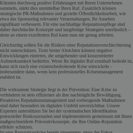
Klienten durchweg positive Erfahrungen mit Ihrem Unternehmen
sammeln, stärkt dies unmittelbar Ihren Ruf. Zusätzlich können
strategische PR-Maßnahmen und gezielte Öffentlichkeitsarbeit, wie
etwa das Sponsoring relevanter Veranstaltungen, Ihr Ansehen
signifikant verbessern. Für eine nachhaltige Reputationspflege sind
daher durchdachte Konzepte und langfristige Strategien unerlässlich –
denn an einem exzellenten Ruf kann man nie genug arbeiten.
Gleichzeitig sollten Sie die Risiken einer Reputationsverschlechterung
nicht unterschätzen. Trotz bester Absichten können negative
Entwicklungen eintreten, die umgehender und konzentrierter
Aufmerksamkeit bedürfen. Wenn Ihr digitaler Ruf ernsthaft bedroht ist,
kann sich rasch eine existenzbedrohende Krise entwickeln –
insbesondere dann, wenn kein professionelles Krisenmanagement
etabliert ist.
Die wirksamste Strategie liegt in der Prävention: Eine Krise zu
verhindern ist stets effizienter als ihre nachträgliche Bewältigung.
Proaktives Reputationsmanagement und vorbeugende Maßnahmen
sind daher besonders im digitalen Umfeld unverzichtbar. Unsere
Experten unterstützen Sie bei der systematischen Identifikation
potenzieller Risikoszenarien und implementieren gemeinsam mit Ihnen
maßgeschneiderte Präventivkonzepte, die Ihre Online-Reputation
effektiv schützen.
Ist eine Reputationskrise bereits eingetreten, muss der Fokus