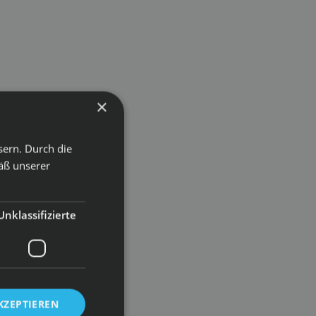
×
sern. Durch die
äß unserer
Unklassifizierte
KZEPTIEREN