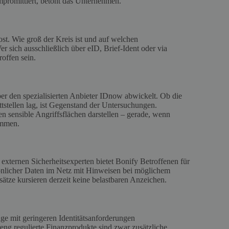
promittiert, betont das Unternehmen.
ost. Wie groß der Kreis ist und auf welchen
Wer sich ausschließlich über eID, Brief‑Ident oder via
roffen sein.
er den spezialisierten Anbieter IDnow abwickelt. Ob die
ittstellen lag, ist Gegenstand der Untersuchungen.
n sensible Angriffsflächen darstellen – gerade, wenn
ommen.
xternen Sicherheitsexperten bietet Bonify Betroffenen für
sönlicher Daten im Netz mit Hinweisen bei möglichem
tze kursieren derzeit keine belastbaren Anzeichen.
ge mit geringeren Identitätsanforderungen
reng regulierte Finanzprodukte sind zwar zusätzliche