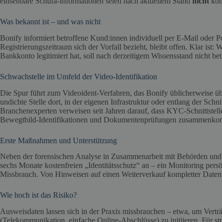
einsehbare Schufa‑Informationen seien nach aktuellem Stand
nicht
kom
Was bekannt ist – und was nicht
Bonify informiert betroffene Kund:innen individuell per E‑Mail oder P
Registrierungszeitraum sich der Vorfall bezieht, bleibt offen. Klar ist: 
Bankkonto legitimiert hat, soll nach derzeitigem Wissensstand nicht bet
Schwachstelle im Umfeld der Video-Identifikation
Die Spur führt zum Videoident‑Verfahren, das Bonify üblicherweise üb
undichte Stelle dort, in der eigenen Infrastruktur oder entlang der Schn
Branchenexperten verweisen seit Jahren darauf, dass KYC‑Schnittstelle
Bewegtbild‑Identifikationen und Dokumentenprüfungen zusammenk
Erste Maßnahmen und Unterstützung
Neben der forensischen Analyse in Zusammenarbeit mit Behörden und e
sechs Monate kostenfreien „Identitätsschutz“ an – ein Monitoring per
Missbrauch. Von Hinweisen auf einen Weiterverkauf kompletter Datensä
Wie hoch ist das Risiko?
Ausweisdaten lassen sich in der Praxis missbrauchen – etwa, um Verträ
(Telekommunikation, einfache Online‑Abschlüsse) zu initiieren. Für st