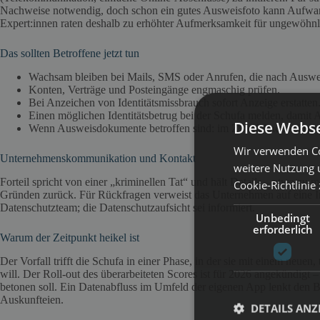
Nachweise notwendig, doch schon ein gutes Ausweisfoto kann Aufwan
Expert:innen raten deshalb zu erhöhter Aufmerksamkeit für ungewöhnl
Das sollten Betroffene jetzt tun
Wachsam bleiben bei Mails, SMS oder Anrufen, die nach Auswei
Konten, Verträge und Posteingänge engmaschig prüfen.
Bei Anzeichen von Identitätsmissbrauch sofort Anzeige erstatten
Einen möglichen Identitätsbetrug bei der Schufa melden, damit 
Diese Webse
Wenn Ausweisdokumente betroffen sind: im Zweifel neues Dokum
Wir verwenden Co
Unternehmenskommunikation und Kontakt
weitere Nutzung 
Forteil spricht von einer „kriminellen Tat“ und hält Details – etwa zu
Cookie-Richtlinie
Gründen zurück. Für Rückfragen verweist das Unternehmen auf eine I
Datenschutzteam; die Datenschutzaufsicht sei informiert.
Unbedingt
erforderlich
Warum der Zeitpunkt heikel ist
Der Vorfall trifft die Schufa in einer Phase, in der sie mit einem neu
will. Der Roll‑out des überarbeiteten Scores ist für 2026 angekündigt 
betonen soll. Ein Datenabfluss im Umfeld der eigenen App lenkt den B
Auskunfteien.
DETAILS ANZ