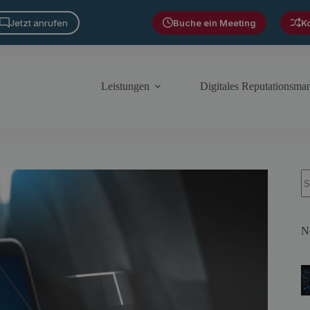
Jetzt anrufen
Buche ein Meeting
K
Leistungen
Digitales Reputationsm
S
N