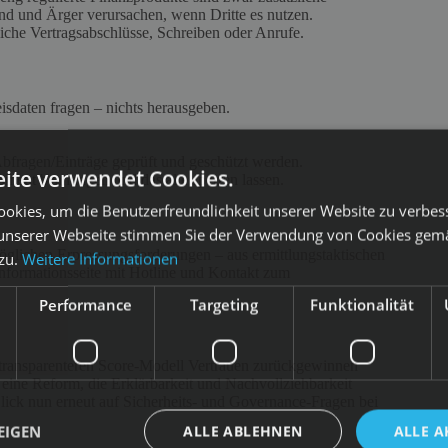
d und Ärger verursachen, wenn Dritte es nutzen.
iche Vertragsabschlüsse, Schreiben oder Anrufe.
sdaten fragen – nichts herausgeben.
.
Abfragen/Einträge geprüft und geschützt werden.
ite verwendet Cookies.
ent beantragen und das alte sperren lassen.
okies, um die Benutzerfreundlichkeit unserer Website zu verbes
unserer Webseite stimmen Sie der Verwendung von Cookies gem
 möglichen Erpressungsforderungen – aus ermittlungstaktischen
 zu.
Weitere Informationen
nformationsseite mit Hotline und Kontakt zum
Performance
Targeting
Funktionalität
en, transparenteren Score‑Modell Vertrauen zurückgewinnen
– eine Reform, die Erklärbarkeit und Nachvollziehbarkeit
lick nun erneut auf Sicherheits‑ und Governance‑Fragen bei
EIGEN
ALLE ABLEHNEN
ALLE A