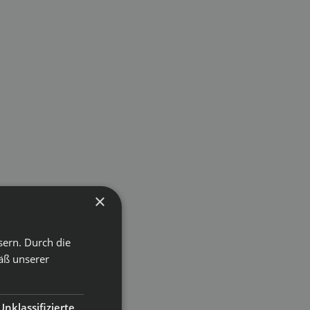
×
sern. Durch die
äß unserer
Unklassifizierte