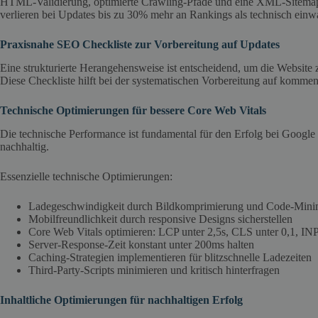
HTML-Validierung, optimierte Crawling-Pfade und eine XML-Sitemap 
verlieren bei Updates bis zu 30% mehr an Rankings als technisch einw
Praxisnahe SEO Checkliste zur Vorbereitung auf Updates
Eine strukturierte Herangehensweise ist entscheidend, um die Website 
Diese Checkliste hilft bei der systematischen Vorbereitung auf komm
Technische Optimierungen für bessere Core Web Vitals
Die technische Performance ist fundamental für den Erfolg bei Googl
nachhaltig.
Essenzielle technische Optimierungen:
Ladegeschwindigkeit durch Bildkomprimierung und Code-Minimi
Mobilfreundlichkeit durch responsive Designs sicherstellen
Core Web Vitals optimieren: LCP unter 2,5s, CLS unter 0,1, IN
Server-Response-Zeit konstant unter 200ms halten
Caching-Strategien implementieren für blitzschnelle Ladezeiten
Third-Party-Scripts minimieren und kritisch hinterfragen
Inhaltliche Optimierungen für nachhaltigen Erfolg