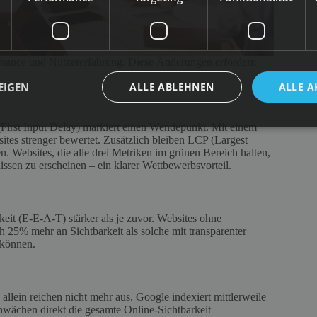
rmance und Nutzererfahrung. Diese Änderungen erfordern
EIGEN
ALLE ABLEHNEN
ALLE A
 (First Input Delay) markiert einen Wendepunkt. Mit einem
tes strenger bewertet. Zusätzlich bleiben LCP (Largest
. Websites, die alle drei Metriken im grünen Bereich halten,
sen zu erscheinen – ein klarer Wettbewerbsvorteil.
eit (E-E-A-T) stärker als je zuvor. Websites ohne
h 25% mehr an Sichtbarkeit als solche mit transparenter
 können.
lein reichen nicht mehr aus. Google indexiert mittlerweile
hwächen direkt die gesamte Online-Sichtbarkeit