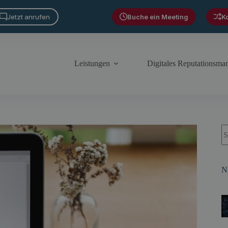
Jetzt anrufen
Buche ein Meeting
K
Leistungen
Digitales Reputationsm
S
N