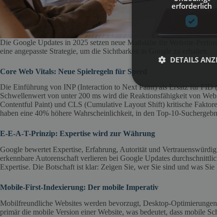
erforderlich
Die Google Updates in 2025 setzen neue Maßstäbe für Website-Perfo
eine angepasste Strategie, um die Sichtbarkeit in Google zu erhalten.
DETAILS ANZ
Core Web Vitals: Neue Spielregeln für Speed
Die Einführung von INP (Interaction to Next Paint) als Ersatz für FID
Schwellenwert von unter 200 ms wird die Reaktionsfähigkeit von Websi
Contentful Paint) und CLS (Cumulative Layout Shift) kritische Faktoren
haben eine 40% höhere Wahrscheinlichkeit, in den Top-10-Suchergebnis
E-E-A-T-Prinzip: Expertise wird zur Währung
Google bewertet Expertise, Erfahrung, Autorität und Vertrauenswürdigk
erkennbare Autorenschaft verlieren bei Google Updates durchschnittlic
Expertise. Die Botschaft ist klar: Zeigen Sie, wer Sie sind und was Sie
Mobile-First-Indexierung: Der mobile Imperativ
Mobilfreundliche Websites werden bevorzugt, Desktop-Optimierungen al
primär die mobile Version einer Website, was bedeutet, dass mobile Sc