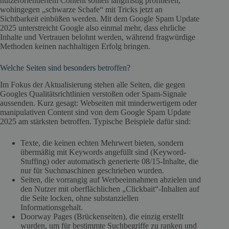
nutzerorientiertem Content sollten langfristig profitieren,
wohingegen „schwarze Schafe“ mit Tricks jetzt an
Sichtbarkeit einbüßen werden. Mit dem Google Spam Update
2025 unterstreicht Google also einmal mehr, dass ehrliche
Inhalte und Vertrauen belohnt werden, während fragwürdige
Methoden keinen nachhaltigen Erfolg bringen.
Welche Seiten sind besonders betroffen?
Im Fokus der Aktualisierung stehen alle Seiten, die gegen
Googles Qualitätsrichtlinien verstoßen oder Spam-Signale
aussenden. Kurz gesagt: Webseiten mit minderwertigem oder
manipulativen Content sind von dem Google Spam Update
2025 am stärksten betroffen. Typische Beispiele dafür sind:
Texte, die keinen echten Mehrwert bieten, sondern
übermäßig mit Keywords angefüllt sind (Keyword-
Stuffing) oder automatisch generierte 08/15-Inhalte, die
nur für Suchmaschinen geschrieben wurden.
Seiten, die vorrangig auf Werbeeinnahmen abzielen und
den Nutzer mit oberflächlichen „Clickbait“-Inhalten auf
die Seite locken, ohne substanziellen
Informationsgehalt.
Doorway Pages (Brückenseiten), die einzig erstellt
wurden, um für bestimmte Suchbegriffe zu ranken und