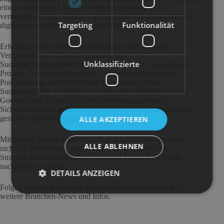
eines schadhaften Linkprofils oder der Aufbau
vertrauenswürdiger Inhalte – wir schaffen Lösungen, die Ihre
Targeting
Funktionalität
digitale Sichtbarkeit verbessern und langfristig sichern.
Erfolgreiches Reputationsmanagement SEO, also die
Verbindung von Online-Reputation und
Unklassifizierte
Suchmaschinenoptimierung, verstehen wir als fortlaufenden
Prozess. BrandSimpli begleitet Sie kontinuierlich bei der
Positionierung und dem Schutz Ihrer Marke in den
Suchmaschinen. So stellen wir sicher, dass Updates wie das
Google Spam Update 2025 Ihre mühsam aufgebaute
Sichtbarkeit nicht gefährden, sondern Ihr Unternehmen sogar
gestärkt daraus hervorgeht.
ALLE AKZEPTIEREN
Mit diesem Ansatz werden künftige Algorithmus-Updates
ALLE ABLEHNEN
nicht zur Bedrohung, sondern zur Chance, Ihre Online-
Strategie weiter zu optimieren und den Erfolg Ihrer Marke
nachhaltig zu sichern.
DETAILS ANZEIGEN
Folgen Sie uns gerne auch bei
Instagram
und
Facebook
für
weitere Branchen-News und Infos.