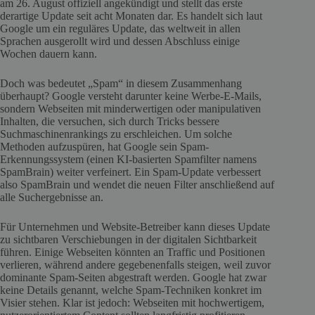
am 26. August offiziell angekündigt und stellt das erste
derartige Update seit acht Monaten dar. Es handelt sich laut
Google um ein reguläres Update, das weltweit in allen
Sprachen ausgerollt wird und dessen Abschluss einige
Wochen dauern kann.
Doch was bedeutet „Spam“ in diesem Zusammenhang
überhaupt? Google versteht darunter keine Werbe-E-Mails,
sondern Webseiten mit minderwertigen oder manipulativen
Inhalten, die versuchen, sich durch Tricks bessere
Suchmaschinenrankings zu erschleichen. Um solche
Methoden aufzuspüren, hat Google sein Spam-
Erkennungssystem (einen KI-basierten Spamfilter namens
SpamBrain) weiter verfeinert. Ein Spam-Update verbessert
also SpamBrain und wendet die neuen Filter anschließend auf
alle Suchergebnisse an.
Für Unternehmen und Website-Betreiber kann dieses Update
zu sichtbaren Verschiebungen in der digitalen Sichtbarkeit
führen. Einige Webseiten könnten an Traffic und Positionen
verlieren, während andere gegebenenfalls steigen, weil zuvor
dominante Spam-Seiten abgestraft werden. Google hat zwar
keine Details genannt, welche Spam-Techniken konkret im
Visier stehen. Klar ist jedoch: Webseiten mit hochwertigem,