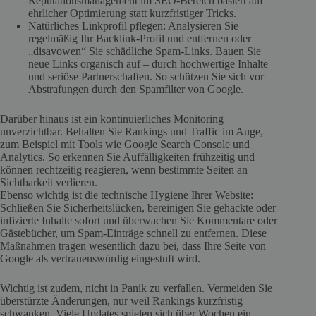
Reputationsmanagement im SEO-Bereich basiert auf
ehrlicher Optimierung statt kurzfristiger Tricks.
Natürliches Linkprofil pflegen: Analysieren Sie
regelmäßig Ihr Backlink-Profil und entfernen oder
„disavowen“ Sie schädliche Spam-Links. Bauen Sie
neue Links organisch auf – durch hochwertige Inhalte
und seriöse Partnerschaften. So schützen Sie sich vor
Abstrafungen durch den Spamfilter von Google.
Darüber hinaus ist ein kontinuierliches Monitoring
unverzichtbar. Behalten Sie Rankings und Traffic im Auge,
zum Beispiel mit Tools wie Google Search Console und
Analytics. So erkennen Sie Auffälligkeiten frühzeitig und
können rechtzeitig reagieren, wenn bestimmte Seiten an
Sichtbarkeit verlieren.
Ebenso wichtig ist die technische Hygiene Ihrer Website:
Schließen Sie Sicherheitslücken, bereinigen Sie gehackte oder
infizierte Inhalte sofort und überwachen Sie Kommentare oder
Gästebücher, um Spam-Einträge schnell zu entfernen. Diese
Maßnahmen tragen wesentlich dazu bei, dass Ihre Seite von
Google als vertrauenswürdig eingestuft wird.
Wichtig ist zudem, nicht in Panik zu verfallen. Vermeiden Sie
überstürzte Änderungen, nur weil Rankings kurzfristig
schwanken. Viele Updates spielen sich über Wochen ein.