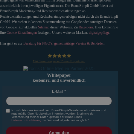
eingetragene Markenzeichen der Firma Google Inc. Benannte Marken gehören
ausschließlich ihren jeweiligen Eigentürmern. Die BrandSimpli GmbH bietet auf
BrandSimpli Marketing- und Reputationsdienstleistungen an.
Rechtsdienstleistungen und Rechtsberatungen erfolgen nicht durch die BrandSimpli
GmbH. Wir stehen in keinem Zusammenhang mit Google oder sonstigen Diensten
von Google. Zur aktuellen
Sitemap
dieser Webseite. Zu
Ratgebern
. Hier können Sie
Ihre
Cookie Einstellungen
festlegen. Unsere weiteren Marken:
digitalgepflegt
.
Hier geht es zur
Beratung für NGO's, gemeinnützige Vereine & Behörden
.
154
Bewertungen auf ProvenExpert.com
BrandSimpli GmbH
Whitepaper
kostenfrei und unverbindlich
E-Mail
Ich möchte den kostenlosen BrandSimpli-Newsletter abonnieren und
regelmäßig über Neuigkeiten informiert werden & stimme der
Verarbeitung meiner Daten gemäß der BrandSimpli
Datenschutzerklärung
zu. Widerruf ist jederzeit möglich."
Anmelden