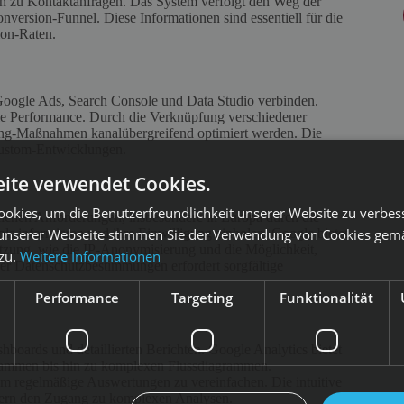
in zu Kontaktanfragen. Das System verfolgt den Weg der
Conversion-Funnel. Diese Informationen sind essentiell für die
ion-Raten.
 Google Ads, Search Console und Data Studio verbinden.
tale Performance. Durch die Verknüpfung verschiedener
g-Maßnahmen kanalübergreifend optimiert werden. Die
Custom-Entwicklungen.
ite verwendet Cookies.
okies, um die Benutzerfreundlichkeit unserer Website zu verbes
tlichen Anforderungen, insbesondere in Europa durch die
unserer Webseite stimmen Sie der Verwendung von Cookies gem
s informieren und ihre Einwilligung einholen. Google bietet
tzung, wie die IP-Anonymisierung und die Möglichkeit,
 zu.
Weitere Informationen
er Datenschutzbestimmungen erfordert sorgfältige
Performance
Targeting
Funktionalität
hboards und detaillierten Berichten. Google Analytics bietet
grammen bis hin zu komplexen Flussdiagrammen.
 um regelmäßige Auswertungen zu vereinfachen. Die intuitive
tzern den Zugang zu komplexen Analysen.