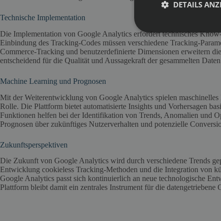
DETAILS ANZ
Technische Implementation
Die Implementation von Google Analytics erfordert technisches Know
Einbindung des Tracking-Codes müssen verschiedene Tracking-Paramet
Commerce-Tracking und benutzerdefinierte Dimensionen erweitern die 
entscheidend für die Qualität und Aussagekraft der gesammelten Daten
Machine Learning und Prognosen
Mit der Weiterentwicklung von Google Analytics spielen maschinelles 
Rolle. Die Plattform bietet automatisierte Insights und Vorhersagen ba
Funktionen helfen bei der Identifikation von Trends, Anomalien und Op
Prognosen über zukünftiges Nutzerverhalten und potenzielle Conversi
Zukunftsperspektiven
Die Zukunft von Google Analytics wird durch verschiedene Trends ge
Entwicklung cookieless Tracking-Methoden und die Integration von küns
Google Analytics passt sich kontinuierlich an neue technologische En
Plattform bleibt damit ein zentrales Instrument für die datengetriebene