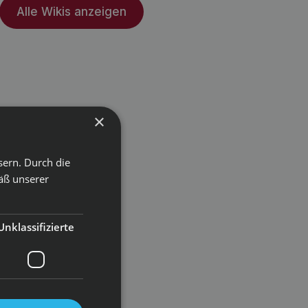
Alle Wikis anzeigen
×
sern. Durch die
äß unserer
Unklassifizierte