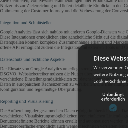
Ziele definieren, von Newsletteranmeldungen über Produktkäufe bis h
Nutzer bis zur Zielerreichung und liefert detaillierte Einblicke in den 
Optimierung der Customer Journey und die Verbesserung der Convers
Integration und Schnittstellen
Google Analytics lässt sich nahtlos mit anderen Google-Diensten wie
Diese Integrationen ermöglichen eine ganzheitliche Sicht auf die digi
Datenquellen können komplexe Zusammenhänge erkannt und Marketin
offene API ermöglicht zudem die Integration mit externen Tools und 
Diese Webse
Datenschutz und rechtliche Aspekte
Wir verwenden Co
Der Einsatz von Google Analytics unterliegt strengen datenschutzrech
weitere Nutzung 
DSGVO. Websitebetreiber müssen die Nutzer über den Einsatz des Tool
verschiedene Einstellungsmöglichkeiten zur datenschutzkonformen Nu
Cookie-Richtlinie
Daten in europäischen Rechenzentren zu verarbeiten. Die Einhaltung d
Konfiguration und regelmäßige Überprüfung.
Unbedingt
erforderlich
Reporting und Visualisierung
Die Aufbereitung der gesammelten Daten erfolgt in übersichtlichen Das
verschiedene Visualisierungsmöglichkeiten, von einfachen Liniendia
Benutzerdefinierte Berichte können erstellt und automatisiert werden,
Benutzeroberfläche ermöglicht auch weniger technisch versierten Nu