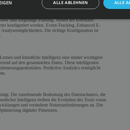
EIGEN
ALLE ABLEHNEN
ALLE A
-how und sorgfältige Planung. Neben der korrekten
er konfiguriert werden. Event-Tracking, Enhanced E-
Analysemöglichkeiten. Die richtige Konfiguration ist
.
Lernen und künstliche Intelligenz eine immer wichtigere
sierend auf den gesammelten Daten. Diese intelligenten
timierungspotentialen. Predictive Analytics ermöglicht
ons.
prägt. Die zunehmende Bedeutung des Datenschutzes, die
tlicher Intelligenz treiben die Evolution des Tools voran.
twicklungen und veränderte Nutzeranforderungen an. Die
 Optimierung digitaler Präsenzen.