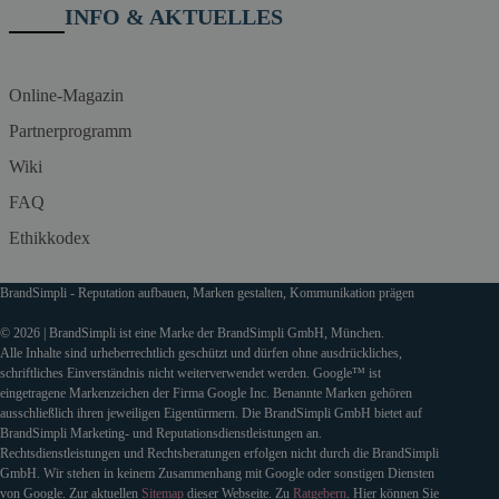
INFO & AKTUELLES
Online-Magazin
Partnerprogramm
Wiki
FAQ
Ethikkodex
BrandSimpli - Reputation aufbauen, Marken gestalten, Kommunikation prägen
© 2026 | BrandSimpli ist eine Marke der BrandSimpli GmbH, München.
Alle Inhalte sind urheberrechtlich geschützt und dürfen ohne ausdrückliches,
schriftliches Einverständnis nicht weiterverwendet werden. Google™ ist
eingetragene Markenzeichen der Firma Google Inc. Benannte Marken gehören
ausschließlich ihren jeweiligen Eigentürmern. Die BrandSimpli GmbH bietet auf
BrandSimpli Marketing- und Reputationsdienstleistungen an.
Rechtsdienstleistungen und Rechtsberatungen erfolgen nicht durch die BrandSimpli
GmbH. Wir stehen in keinem Zusammenhang mit Google oder sonstigen Diensten
von Google. Zur aktuellen
Sitemap
dieser Webseite. Zu
Ratgebern
. Hier können Sie