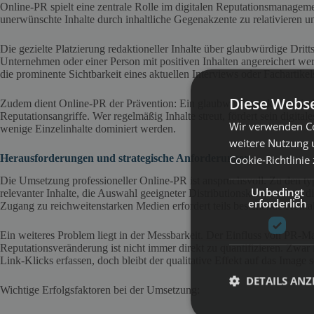
Online-PR spielt eine zentrale Rolle im digitalen Reputationsmanagement
unerwünschte Inhalte durch inhaltliche Gegenakzente zu relativieren u
Die gezielte Platzierung redaktioneller Inhalte über glaubwürdige Dritt
Unternehmen oder einer Person mit positiven Inhalten angereichert wer
die prominente Sichtbarkeit eines aktuellen Interviews oder Fachartikel
Diese Webse
Zudem dient Online-PR der Prävention: Ein glaubwürdiger, kontinuierli
Reputationsangriffe. Wer regelmäßig Inhalte streut, fördert sein digi
Wir verwenden Co
wenige Einzelinhalte dominiert werden.
weitere Nutzung 
Herausforderungen und strategische Anforderungen
Cookie-Richtlinie
Die Umsetzung professioneller Online-PR ist anspruchsvoll. Zu den t
Unbedingt
relevanter Inhalte, die Auswahl geeigneter Distributionskanäle sowie di
erforderlich
Zugang zu reichweitenstarken Medien erfordert teils bestehende Konta
Ein weiteres Problem liegt in der Messbarkeit. Der Einfluss von 
Reputationsveränderung ist nicht immer direkt zu quantifizieren. Zwa
Link-Klicks erfassen, doch bleibt der qualitative Effekt auf das Image
DETAILS ANZ
Wichtige Erfolgsfaktoren bei der Umsetzung: