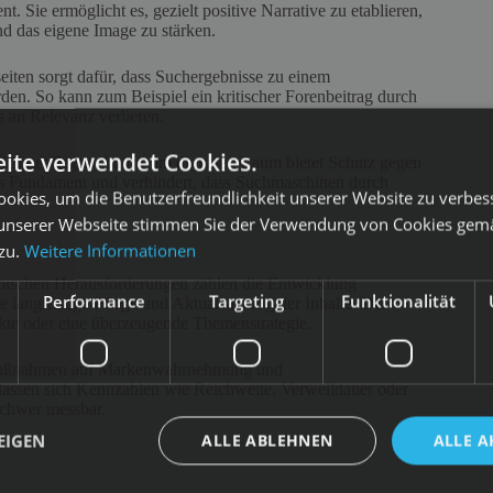
. Sie ermöglicht es, gezielt positive Narrative zu etablieren,
nd das eigene Image zu stärken.
seiten sorgt dafür, dass Suchergebnisse zu einem
den. So kann zum Beispiel ein kritischer Forenbeitrag durch
s an Relevanz verlieren.
ite verwendet Cookies.
ch gepflegter Auftritt im digitalen Raum bietet Schutz gegen
tales Fundament und verhindert, dass Suchmaschinen durch
okies, um die Benutzerfreundlichkeit unserer Website zu verbes
unserer Webseite stimmen Sie der Verwendung von Cookies gem
 zu.
Weitere Informationen
ypischen Herausforderungen zählen die Entwicklung
Performance
Targeting
Funktionalität
e langfristige Pflege und Aktualisierung der Inhalte. Der
kte oder eine überzeugende Themenstrategie.
PR-Maßnahmen auf Markenwahrnehmung und
r lassen sich Kennzahlen wie Reichweite, Verweildauer oder
 schwer messbar.
EIGEN
ALLE ABLEHNEN
ALLE A