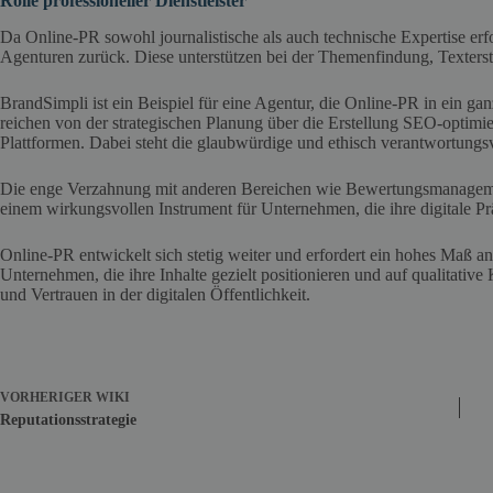
Rolle professioneller Dienstleister
Da Online-PR sowohl journalistische als auch technische Expertise erfo
Agenturen zurück. Diese unterstützen bei der Themenfindung, Texterste
BrandSimpli ist ein Beispiel für eine Agentur, die Online-PR in ein g
reichen von der strategischen Planung über die Erstellung SEO-optimiert
Plattformen. Dabei steht die glaubwürdige und ethisch verantwortung
Die enge Verzahnung mit anderen Bereichen wie Bewertungsmanage
einem wirkungsvollen Instrument für Unternehmen, die ihre digitale Prä
Online-PR entwickelt sich stetig weiter und erfordert ein hohes Maß an
Unternehmen, die ihre Inhalte gezielt positionieren und auf qualitative
und Vertrauen in der digitalen Öffentlichkeit.
VORHERIGER
WIKI
Reputationsstrategie