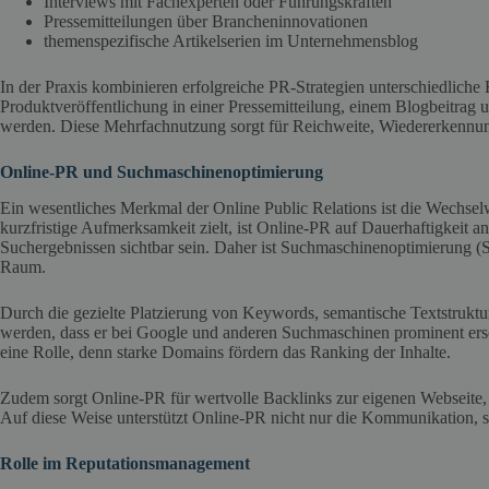
Interviews mit Fachexperten oder Führungskräften
Pressemitteilungen über Brancheninnovationen
themenspezifische Artikelserien im Unternehmensblog
In der Praxis kombinieren erfolgreiche PR-Strategien unterschiedliche
Produktveröffentlichung in einer Pressemitteilung, einem Blogbeitrag 
werden. Diese Mehrfachnutzung sorgt für Reichweite, Wiedererkennun
Online-PR und Suchmaschinenoptimierung
Ein wesentliches Merkmal der Online Public Relations ist die Wechs
kurzfristige Aufmerksamkeit zielt, ist Online-PR auf Dauerhaftigkeit an
Suchergebnissen sichtbar sein. Daher ist Suchmaschinenoptimierung (SE
Raum.
Durch die gezielte Platzierung von Keywords, semantische Textstrukt
werden, dass er bei Google und anderen Suchmaschinen prominent ersc
eine Rolle, denn starke Domains fördern das Ranking der Inhalte.
Zudem sorgt Online-PR für wertvolle Backlinks zur eigenen Webseite,
Auf diese Weise unterstützt Online-PR nicht nur die Kommunikation, s
Rolle im Reputationsmanagement