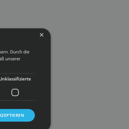
×
sern. Durch die
äß unserer
Unklassifizierte
KZEPTIEREN