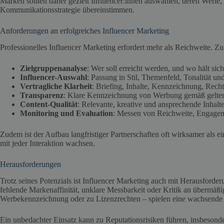
Marken sollten daher gezielt Influencer:innen auswählen, deren Werte,
Kommunikationsstrategie übereinstimmen.
Anforderungen an erfolgreiches Influencer Marketing
Professionelles Influencer Marketing erfordert mehr als Reichweite. 
Zielgruppenanalyse
: Wer soll erreicht werden, und wo hält sic
Influencer-Auswahl
: Passung in Stil, Themenfeld, Tonalität u
Vertragliche Klarheit
: Briefing, Inhalte, Kennzeichnung, Rech
Transparenz
: Klare Kennzeichnung von Werbung gemäß gelten
Content-Qualität
: Relevante, kreative und ansprechende Inhalt
Monitoring und Evaluation
: Messen von Reichweite, Engage
Zudem ist der Aufbau langfristiger Partnerschaften oft wirksamer als
mit jeder Interaktion wachsen.
Herausforderungen
Trotz seines Potenzials ist Influencer Marketing auch mit Herausforde
fehlende Markenaffinität, unklare Messbarkeit oder Kritik an übermäß
Werbekennzeichnung oder zu Lizenzrechten – spielen eine wachsende 
Ein unbedachter Einsatz kann zu Reputationsrisiken führen, insbesond