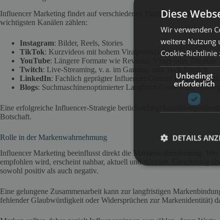
Diese Webse
Influencer Marketing findet auf verschiedenen Plattformen statt – je 
wichtigsten Kanälen zählen:
Wir verwenden Co
weitere Nutzung 
Instagram
: Bilder, Reels, Stories
TikTok
: Kurzvideos mit hohem Viralpotenzial
Cookie-Richtlinie
YouTube
: Längere Formate wie Reviews, Vlogs oder Tutorials
Twitch
: Live-Streaming, v. a. im Gaming- und Tech-Bereich
Unbedingt
LinkedIn
: Fachlich geprägter Influencer Content (sog. „Though
erforderlich
Blogs
: Suchmaschinenoptimierter Langform-Content mit Hinterg
Eine erfolgreiche Influencer-Strategie berücksichtigt kanalübergreife
Botschaft.
DETAILS ANZ
Rolle in der Markenwahrnehmung
Influencer Marketing beeinflusst direkt die
Markenwahrnehmung
. Wer
empfohlen wird, erscheint nahbar, aktuell und relevant. Gleichzeitig üb
sowohl positiv als auch negativ.
Eine gelungene Zusammenarbeit kann zur langfristigen Markenbindung
fehlender Glaubwürdigkeit oder Widersprüchen zur Markenidentität) d