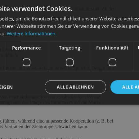
ite verwendet Cookies.
nach Zielgruppe, Produktart und Kommunikationsziel. Zu den
okies, um die Benutzerfreundlichkeit unserer Website zu verbes
unserer Webseite stimmen Sie der Verwendung von Cookies gem
 zu.
Weitere Informationen
Performance
Targeting
Funktionalität
t Leadership“)
rundtiefe
nde Inhalte und Wiedererkennbarkeit in Sprache, Design und
EIGEN
ALLE ABLEHNEN
ALLE A
 von einer authentischen und glaubwürdigen Person
erträgt sich das Image des Influencers auf die Marke –
 führen, während eine unpassende Kooperation (z. B. bei
as Vertrauen der Zielgruppe schwächen kann.