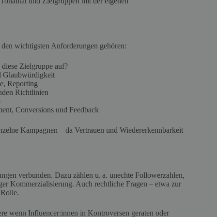
 Tonalität und Zielgruppen mit der eigenen
Zu den wichtigsten Anforderungen gehören:
h diese Zielgruppe auf?
nd Glaubwürdigkeit
te, Reporting
den Richtlinien
e
ment, Conversions und Feedback
 einzelne Kampagnen – da Vertrauen und Wiedererkennbarkeit
rungen verbunden. Dazu zählen u. a. unechte Followerzahlen,
iger Kommerzialisierung. Auch rechtliche Fragen – etwa zur
Rolle.
ere wenn Influencer:innen in Kontroversen geraten oder