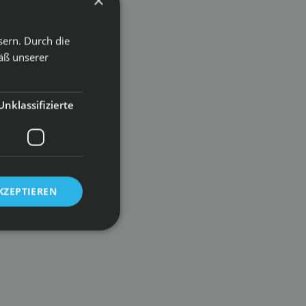
×
sern. Durch die
äß unserer
Unklassifizierte
KZEPTIEREN