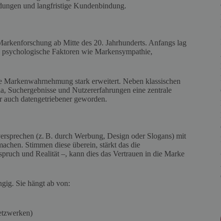
dungen und langfristige Kundenbindung.
rkenforschung ab Mitte des 20. Jahrhunderts. Anfangs lag
 psychologische Faktoren wie Markensympathie,
 die Markenwahrnehmung stark erweitert. Neben klassischen
, Suchergebnisse und Nutzererfahrungen eine zentrale
er auch datengetriebener geworden.
sprechen (z. B. durch Werbung, Design oder Slogans) mit
achen. Stimmen diese überein, stärkt das die
ruch und Realität –, kann dies das Vertrauen in die Marke
gig. Sie hängt ab von:
etzwerken)