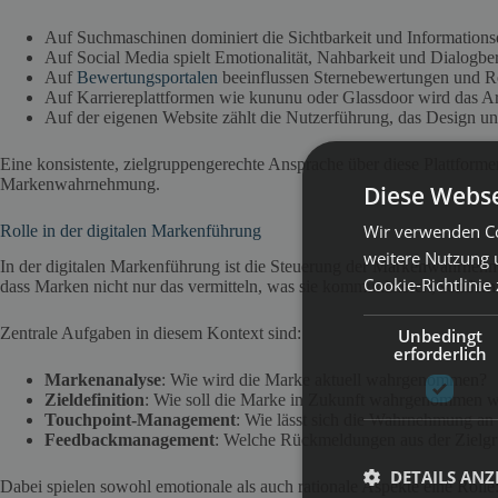
Auf Suchmaschinen dominiert die Sichtbarkeit und Informationsq
Auf Social Media spielt Emotionalität, Nahbarkeit und Dialogber
Auf
Bewertungsportalen
beeinflussen Sternebewertungen und R
Auf Karriereplattformen wie kununu oder Glassdoor wird das Ar
Auf der eigenen Website zählt die Nutzerführung, das Design und 
Eine konsistente, zielgruppengerechte Ansprache über diese Plattformen
Markenwahrnehmung.
Diese Webse
Wir verwenden Co
Rolle in der digitalen Markenführung
weitere Nutzung 
In der digitalen Markenführung ist die Steuerung der Markenwahrnehmun
Cookie-Richtlinie
dass Marken nicht nur das vermitteln, was sie kommunizieren, sondern 
Zentrale Aufgaben in diesem Kontext sind:
Unbedingt
erforderlich
Markenanalyse
: Wie wird die Marke aktuell wahrgenommen?
Zieldefinition
: Wie soll die Marke in Zukunft wahrgenommen 
Touchpoint-Management
: Wie lässt sich die Wahrnehmung an
Feedbackmanagement
: Welche Rückmeldungen aus der Zielgrup
DETAILS ANZ
Dabei spielen sowohl emotionale als auch rationale Aspekte eine Roll