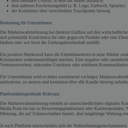
dem medialen Umfeld, in dem die Marke auftaucht
dem äußeren Erscheinungsbild (z. B. Logo, Farbwelt, Sprache)
der Konsistenz über verschiedene Touchpoints hinweg
Bedeutung für Unternehmen
Die Markenwahrnehmung hat direkten Einfluss auf den wirtschaftlichen
sich potenzielle Kund:innen für oder gegen ein Produkt oder eine Dien
bleiben oder wie hoch die Zahlungsbereitschaft ausfällt.
Ein positiver Markenruf kann die Eintrittsbarrieren in neue Märkte sen
Krisenzeiten widerstandsfähiger machen. Eine negative oder uneinhe
Vertrauensverlust, sinkenden Umsätzen oder erhöhtem Kommunikatio
Für Unternehmen wird es daher zunehmend wichtiger, Markenwahrnehmu
analysieren, zu steuern und konsistent über alle Kanäle hinweg aufzub
Plattformübergreifende Relevanz
Die Markenwahrnehmung entsteht an unterschiedlichsten digitalen Ko
Media Posts bis hin zu Bewertungsplattformen oder Karriereportalen. 
Meinung, die auf Teilausschnitten basiert, aber langfristige Wirkung entf
Je nach Plattform unterscheiden sich die Wahrnehmungsmechanismen: