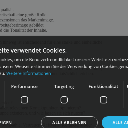
ualität.
eitschaft eine große Rolle.
ezensionen das Markenimage.
beitgeberimage gebildet.
die Tonalität der Inhalte.
 hinweg ist entscheidend für eine starke und einheitliche
ite verwendet Cookies.
okies, um die Benutzerfreundlichkeit unserer Website zu verbes
unserer Webseite stimmen Sie der Verwendung von Cookies gem
g ein strategisches Ziel. Sie beruht auf der Erkenntnis,
 zu.
Weitere Informationen
vor allem das, was Nutzer:innen tatsächlich erleben.
Performance
Targeting
Funktionalität
werden?
 allen relevanten Kontaktpunkten optimieren?
pe existieren, und wie lassen sie sich nutzen?
EIGEN
ALLE ABLEHNEN
ALLE A
e: Sympathie, Vertrauen, Relevanz, Kompetenz oder