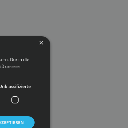
×
sern. Durch die
äß unserer
Unklassifizierte
KZEPTIEREN