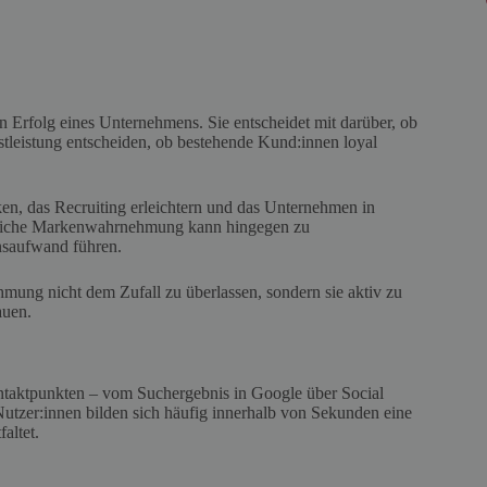
 Erfolg eines Unternehmens. Sie entscheidet mit darüber, ob
stleistung entscheiden, ob bestehende Kund:innen loyal
ken, das Recruiting erleichtern und das Unternehmen in
itliche Markenwahrnehmung kann hingegen zu
nsaufwand führen.
ng nicht dem Zufall zu überlassen, sondern sie aktiv zu
auen.
ntaktpunkten – vom Suchergebnis in Google über Social
Nutzer:innen bilden sich häufig innerhalb von Sekunden eine
altet.