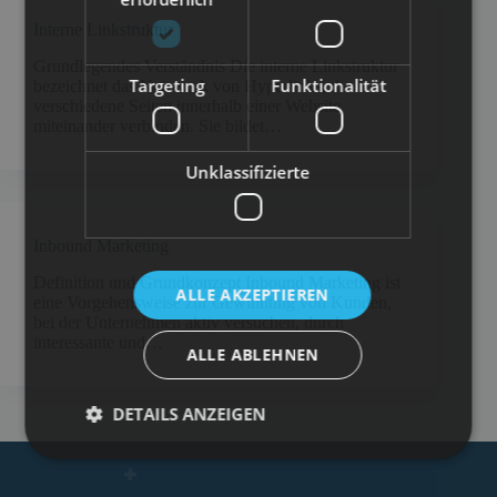
Interne Linkstruktur
Grundlegendes Verständnis Die interne Linkstruktur
Targeting
Funktionalität
bezeichnet das Netzwerk von Hyperlinks, die
verschiedene Seiten innerhalb einer Website
miteinander verbinden. Sie bildet…
Unklassifizierte
Inbound Marketing
Definition und Grundkonzept Inbound Marketing ist
ALLE AKZEPTIEREN
eine Vorgehensweise zur Gewinnung von Kunden,
bei der Unternehmen aktiv versuchen, durch
interessante und…
ALLE ABLEHNEN
DETAILS ANZEIGEN