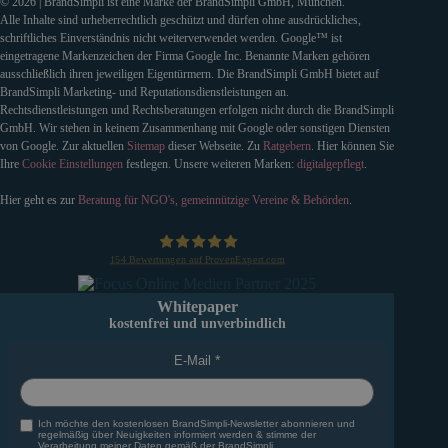
© 2026 | BrandSimpli ist eine Marke der BrandSimpli GmbH, München.
Alle Inhalte sind urheberrechtlich geschützt und dürfen ohne ausdrückliches,
schriftliches Einverständnis nicht weiterverwendet werden. Google™ ist
eingetragene Markenzeichen der Firma Google Inc. Benannte Marken gehören
ausschließlich ihren jeweiligen Eigentürmern. Die BrandSimpli GmbH bietet auf
BrandSimpli Marketing- und Reputationsdienstleistungen an.
Rechtsdienstleistungen und Rechtsberatungen erfolgen nicht durch die BrandSimpli
GmbH. Wir stehen in keinem Zusammenhang mit Google oder sonstigen Diensten
von Google. Zur aktuellen
Sitemap
dieser Webseite. Zu
Ratgebern
. Hier können Sie
Ihre
Cookie Einstellungen
festlegen. Unsere weiteren Marken:
digitalgepflegt
.
Hier geht es zur
Beratung für NGO's, gemeinnützige Vereine & Behörden
.
154
Bewertungen auf ProvenExpert.com
BrandSimpli GmbH
Whitepaper
kostenfrei und unverbindlich
E-Mail
Ich möchte den kostenlosen BrandSimpli-Newsletter abonnieren und
regelmäßig über Neuigkeiten informiert werden & stimme der
Verarbeitung meiner Daten gemäß der BrandSimpli