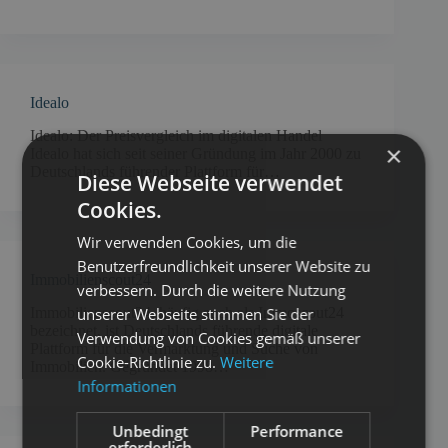
Idealo
Idealo: Der Preisvergleich im digitalen Handel
×
Idealo hat sich seit seiner Gründung im Jahr 2000 zu
Deutschlands führender Plattform für…
Diese Webseite verwendet
Cookies.
Wir verwenden Cookies, um die
Benutzerfreundlichkeit unserer Website zu
Immobilienscout24
verbessern. Durch die weitere Nutzung
unserer Webseite stimmen Sie der
Immobilienscout24, häufig auch als Immoscout24
bezeichnet, ist Deutschlands führende digitale
Verwendung von Cookies gemäß unserer
Plattform für die Vermarktung und Suche von
Cookie-Richtlinie zu.
Weitere
Immobilien. Gegründet 1998…
Informationen
Unbedingt
Performance
erforderlich