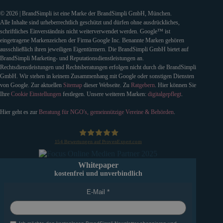
© 2026 | BrandSimpli ist eine Marke der BrandSimpli GmbH, München.
Alle Inhalte sind urheberrechtlich geschützt und dürfen ohne ausdrückliches,
schriftliches Einverständnis nicht weiterverwendet werden. Google™ ist
eingetragene Markenzeichen der Firma Google Inc. Benannte Marken gehören
ausschließlich ihren jeweiligen Eigentürmern. Die BrandSimpli GmbH bietet auf
BrandSimpli Marketing- und Reputationsdienstleistungen an.
Rechtsdienstleistungen und Rechtsberatungen erfolgen nicht durch die BrandSimpli
GmbH. Wir stehen in keinem Zusammenhang mit Google oder sonstigen Diensten
von Google. Zur aktuellen
Sitemap
dieser Webseite. Zu
Ratgebern
. Hier können Sie
Ihre
Cookie Einstellungen
festlegen. Unsere weiteren Marken:
digitalgepflegt
.
Hier geht es zur
Beratung für NGO's, gemeinnützige Vereine & Behörden
.
154
Bewertungen auf ProvenExpert.com
BrandSimpli GmbH
Whitepaper
kostenfrei und unverbindlich
E-Mail