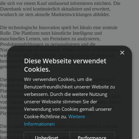
die sich vor einem Kauf umfassend informieren möchten. Die
Datenbank wird kontinuierlich aktualisiert und erweitert,
wodurch sie stets aktuelle Marktentwicklungen abbildet.
Die technologische Innovation spielt bei Idealo eine zentrale
Rolle. Die Plattform nutzt künstliche Intelligenz und
maschinelles Lernen, um Preisdaten zu analysieren,
Produktempfehlungen zu personalisieren und die
Nutzererfahrung zu optimieren. Dabei werden auch Faktoren
×
wie Saisonalität, Markttrends und individuelle Präferenzen
Diese Webseite verwendet
berücksichtigt, um möglichst relevante Vorschläge zu
generieren.
Cookies.
Wir verwenden Cookies, um die
Die internationale Ausrichtung von Idealo zeigt sich in der
Präsenz in verschiedenen europäischen Märkten. Die
Benutzerfreundlichkeit unserer Website zu
Plattform hat sich dabei den lokalen Besonderheiten und
verbessern. Durch die weitere Nutzung
Anforderungen angepasst, ohne die grundlegenden Prinzipien
unserer Webseite stimmen Sie der
von Transparenz und Nutzerfreundlichkeit aufzugeben. Diese
internationale Expansion hat Idealo zu einem bedeutenden
Verwendung von Cookies gemäß unserer
Player im europäischen E-Commerce gemacht.
Cookie-Richtlinie zu.
Weitere
Informationen
Die Zukunft des digitalen Handels wird maßgeblich von den
Innovationen bei Idealo mitgestaltet. Die Plattform investiert
Unbedingt
Performance
kontinuierlich in neue Technologien und Funktionen, um das