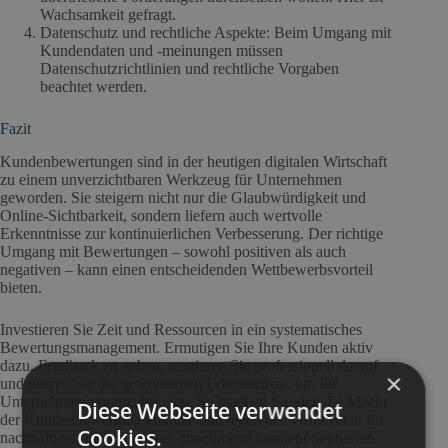
Wachsamkeit gefragt.
Datenschutz und rechtliche Aspekte: Beim Umgang mit
Kundendaten und -meinungen müssen
Datenschutzrichtlinien und rechtliche Vorgaben
beachtet werden.
Fazit
Kundenbewertungen sind in der heutigen digitalen Wirtschaft
zu einem unverzichtbaren Werkzeug für Unternehmen
geworden. Sie steigern nicht nur die Glaubwürdigkeit und
Online-Sichtbarkeit, sondern liefern auch wertvolle
Erkenntnisse zur kontinuierlichen Verbesserung. Der richtige
Umgang mit Bewertungen – sowohl positiven als auch
negativen – kann einen entscheidenden Wettbewerbsvorteil
bieten.
Investieren Sie Zeit und Ressourcen in ein systematisches
Bewertungsmanagement. Ermutigen Sie Ihre Kunden aktiv
dazu, Feedback zu geben, reagieren Sie professionell darauf
×
und nutzen Sie die gewonnenen Erkenntnisse, um Ihr
Unternehmen voranzubringen. So machen Sie sich die Macht
Diese Webseite verwendet
der Kundenbewertung zunutze und legen den Grundstein für
Cookies.
nachhaltigen Erfolg in einer zunehmend kundenorientierten