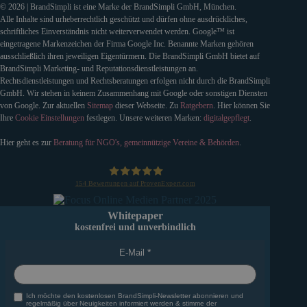
© 2026 | BrandSimpli ist eine Marke der BrandSimpli GmbH, München.
Alle Inhalte sind urheberrechtlich geschützt und dürfen ohne ausdrückliches,
schriftliches Einverständnis nicht weiterverwendet werden. Google™ ist
eingetragene Markenzeichen der Firma Google Inc. Benannte Marken gehören
ausschließlich ihren jeweiligen Eigentürmern. Die BrandSimpli GmbH bietet auf
BrandSimpli Marketing- und Reputationsdienstleistungen an.
Rechtsdienstleistungen und Rechtsberatungen erfolgen nicht durch die BrandSimpli
GmbH. Wir stehen in keinem Zusammenhang mit Google oder sonstigen Diensten
von Google. Zur aktuellen
Sitemap
dieser Webseite. Zu
Ratgebern
. Hier können Sie
Ihre
Cookie Einstellungen
festlegen. Unsere weiteren Marken:
digitalgepflegt
.
Hier geht es zur
Beratung für NGO's, gemeinnützige Vereine & Behörden
.
154
Bewertungen auf ProvenExpert.com
BrandSimpli GmbH
Whitepaper
kostenfrei und unverbindlich
E-Mail
Ich möchte den kostenlosen BrandSimpli-Newsletter abonnieren und
regelmäßig über Neuigkeiten informiert werden & stimme der