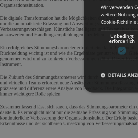
Organisationssituation.
Wir verwenden Co
weitere Nutzung 
Die digitale Transformation hat die Möglichkeiten des Stimmungsbarom
Cookie-Richtlinie
nur die automatisierte Erfassung und Auswertung von Feedback, sond
Verbesserungsvorschlägen. Künstliche Intelligenz und Textanalyse kön
auszuwerten und Handlungsempfehlungen abzuleiten.
Unbedingt
erforderlich
Ein erfolgreiches Stimmungsbarometer erfordert eine klare Kommunika
Rückmeldung wichtig ist und wie die Ergebnisse genutzt werden. Gleic
genommen wird und zu konkreten Verbesserungen führt. Dieser Regelk
Instrument.
DETAILS ANZ
Die Zukunft des Stimmungsbarometers wird durch verschiedene Tren
und virtuellen Teams erfordert neue Ansätze zur Stimmungserfassung.
präzisere und differenziertere Analyse von Feedback. Die Integration v
immer wichtigere Rolle spielen.
Zusammenfassend lässt sich sagen, dass das Stimmungsbarometer ein u
darstellt. Es ermöglicht nicht nur die zeitnahe Erfassung von Stimmun
kontinuierliche Verbesserung der Organisationskultur. Der Erfolg bas
Erkenntnisse und der sichtbaren Umsetzung von Verbesserungsmaßna