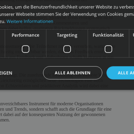
okies, um die Benutzerfreundlichkeit unserer Website zu verbes
unserer Webseite stimmen Sie der Verwendung von Cookies gem
eters erheblich erweitert. Moderne Tools ermöglichen nicht
 zu.
Weitere Informationen
ern auch die Integration von Kommentaren und
nen dabei helfen, qualitative Rückmeldungen systematisch
Performance
Targeting
Funktionalität
tionsstrategie. Die Teilnehmer müssen verstehen, warum ihre
hzeitig muss sichtbar werden, dass das Feedback ernst
reis aus Feedback und Maßnahmen schafft Vertrauen in das
EIGEN
ALLE ABLEHNEN
ALLE A
ds geprägt. Die zunehmende Bedeutung von Remote Work
 Gleichzeitig ermöglichen neue Technologien eine noch
on Echtzeitdaten und prädiktiver Analytik wird dabei eine
nverzichtbares Instrument für moderne Organisationen
gen und Trends, sondern schafft auch die Grundlage für eine
iert dabei auf der konsequenten Nutzung der gewonnenen
hmen.