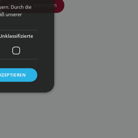
Alle Wikis anzeigen
sern. Durch die
äß unserer
Unklassifizierte
KZEPTIEREN