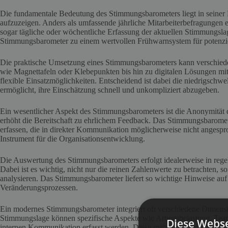
Die fundamentale Bedeutung des Stimmungsbarometers liegt in seiner
aufzuzeigen. Anders als umfassende jährliche Mitarbeiterbefragungen 
sogar tägliche oder wöchentliche Erfassung der aktuellen Stimmungsl
Stimmungsbarometer zu einem wertvollen Frühwarnsystem für potenzi
Die praktische Umsetzung eines Stimmungsbarometers kann verschie
wie Magnettafeln oder Klebepunkten bis hin zu digitalen Lösungen m
flexible Einsatzmöglichkeiten. Entscheidend ist dabei die niedrigschwel
ermöglicht, ihre Einschätzung schnell und unkompliziert abzugeben.
Ein wesentlicher Aspekt des Stimmungsbarometers ist die Anonymität 
erhöht die Bereitschaft zu ehrlichem Feedback. Das Stimmungsbaromet
erfassen, die in direkter Kommunikation möglicherweise nicht angesp
Instrument für die Organisationsentwicklung.
Die Auswertung des Stimmungsbarometers erfolgt idealerweise in reg
Dabei ist es wichtig, nicht nur die reinen Zahlenwerte zu betrachten,
analysieren. Das Stimmungsbarometer liefert so wichtige Hinweise a
Veränderungsprozessen.
Ein modernes Stimmungsbarometer integriert oft verschiedene Dimensi
Stimmungslage können spezifische Aspekte wie Arbeitsbelastung, Team
Diese Webse
internen Kommunikation erfasst werden. Diese mehrdimensionale Betrac