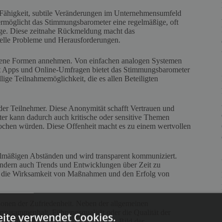
 Fähigkeit, subtile Veränderungen im Unternehmensumfeld
ermöglicht das Stimmungsbarometer eine regelmäßige, oft
age. Diese zeitnahe Rückmeldung macht das
elle Probleme und Herausforderungen.
dene Formen annehmen. Von einfachen analogen Systemen
it Apps und Online-Umfragen bietet das Stimmungsbarometer
lige Teilnahmemöglichkeit, die es allen Beteiligten
der Teilnehmer. Diese Anonymität schafft Vertrauen und
er kann dadurch auch kritische oder sensitive Themen
rochen würden. Diese Offenheit macht es zu einem wertvollen
elmäßigen Abständen und wird transparent kommuniziert.
 sondern auch Trends und Entwicklungen über Zeit zu
uf die Wirksamkeit von Maßnahmen und den Erfolg von
onen der Zufriedenheit. Neben der allgemeinen
zusammenhalt, Führungsqualität oder die Qualität der
ite verwendet Cookies.
htung ermöglicht ein differenziertes Bild der