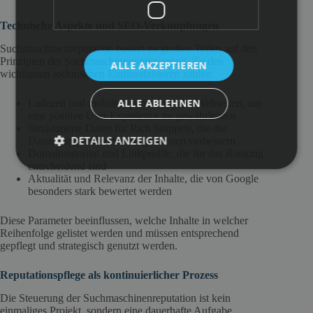
Technische Aspekte und SEO-Verknüpfungen
Suchmaschinenreputation basiert zu großen Teilen auf den
Prinzipien der Suchmaschinenoptimierung. Zu den
ALLE AKZEPTIEREN
wichtigsten technischen Einflussfaktoren zählen:
ALLE ABLEHNEN
Ladezeit und mobile Optimierung der Webseiten, um
eine positive User Experience zu gewährleisten
Strukturierte Daten für Rich Snippets, die die
DETAILS ANZEIGEN
Darstellung in den Suchergebnissen verbessern
Domainautoritat und Linkprofile, die für das Ranking
entscheidend sind
Aktualität und Relevanz der Inhalte, die von Google
besonders stark bewertet werden
Diese Parameter beeinflussen, welche Inhalte in welcher
Reihenfolge gelistet werden und müssen entsprechend
gepflegt und strategisch genutzt werden.
Reputationspflege als kontinuierlicher Prozess
Die Steuerung der Suchmaschinenreputation ist kein
einmaliges Projekt, sondern eine dauerhafte Aufgabe.