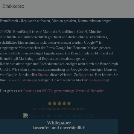
Ethikkodex
BrandSimpli - Reputation aufbauen, Marken gestalten, Kommunikation prägen
© 2026 | BrandSimpli ist eine Marke der BrandSimpli GmbH, München.
Alle Inhalte sind urheberrechtlich geschützt und dürfen ohne ausdrückliches,
schriftliches Einverständnis nicht weiterverwendet werden. Google™ ist
eingetragene Markenzeichen der Firma Google Inc. Benannte Marken gehören
ausschließlich ihren jeweiligen Eigentürmern. Die BrandSimpli GmbH bietet auf
BrandSimpli Marketing- und Reputationsdienstleistungen an.
Rechtsdienstleistungen und Rechtsberatungen erfolgen nicht durch die BrandSimpli
GmbH. Wir stehen in keinem Zusammenhang mit Google oder sonstigen Diensten
von Google. Zur aktuellen
Sitemap
dieser Webseite. Zu
Ratgebern
. Hier können Sie
Ihre
Cookie Einstellungen
festlegen. Unsere weiteren Marken:
digitalgepflegt
.
Hier geht es zur
Beratung für NGO's, gemeinnützige Vereine & Behörden
.
154
Bewertungen auf ProvenExpert.com
BrandSimpli GmbH
Whitepaper
kostenfrei und unverbindlich