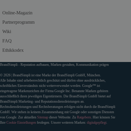
Online-Magazin
Partnerprogramm
Wiki
FAQ
Ethikkodex
BrandSimpli - Reputation aufbauen, Marken gestalten, Kommunikation prägen
© 2026 | BrandSimpli ist eine Marke der BrandSimpli GmbH, München.
Alle Inhalte sind urheberrechtlich geschützt und dürfen ohne ausdrückliches,
schriftliches Einverständnis nicht weiterverwendet werden. Google™ ist
eingetragene Markenzeichen der Firma Google Inc. Benannte Marken gehören
ausschließlich ihren jeweiligen Eigentürmern. Die BrandSimpli GmbH bietet auf
BrandSimpli Marketing- und Reputationsdienstleistungen an.
Rechtsdienstleistungen und Rechtsberatungen erfolgen nicht durch die BrandSimpli
GmbH. Wir stehen in keinem Zusammenhang mit Google oder sonstigen Diensten
von Google. Zur aktuellen
Sitemap
dieser Webseite. Zu
Ratgebern
. Hier können Sie
Ihre
Cookie Einstellungen
festlegen. Unsere weiteren Marken:
digitalgepflegt
.